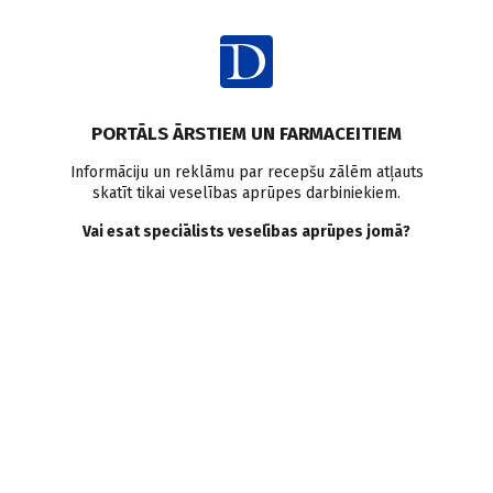
Ienākt
PORTĀLS ĀRSTIEM UN FARMACEITIEM
Informāciju un reklāmu par recepšu zālēm atļauts
skatīt tikai veselības aprūpes darbiniekiem.
Zīdaiņu barošana
Vai esat speciālists veselības aprūpes jomā?