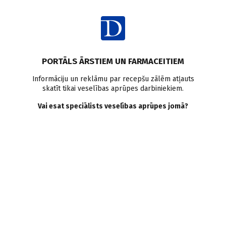
Ienākt
PORTĀLS ĀRSTIEM UN FARMACEITIEM
Informāciju un reklāmu par recepšu zālēm atļauts
skatīt tikai veselības aprūpes darbiniekiem.
Narkoloģija
Vai esat speciālists veselības aprūpes jomā?
VISI
MEDICĪNAS RAKSTI
ZIŅAS
PERSONĪBAS UN VIEDOKĻI
E-GRĀMATA
SADARBĪBAS RAKSTI