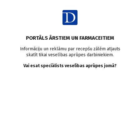
Ienākt
PORTĀLS ĀRSTIEM UN FARMACEITIEM
Informāciju un reklāmu par recepšu zālēm atļauts
skatīt tikai veselības aprūpes darbiniekiem.
Oftalmoloģija
Vai esat speciālists veselības aprūpes jomā?
VISI
MEDICĪNAS RAKSTI
ZIŅAS
PERSONĪBAS UN VIEDOKĻI
E-GRĀMATA
SADARBĪBAS RAKSTI