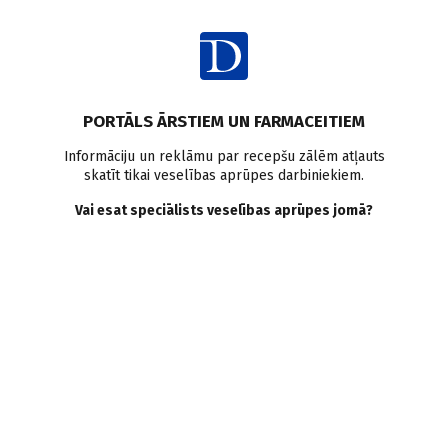
Ienākt
Raksta satura rādītājs
PORTĀLS ĀRSTIEM UN FARMACEITIEM
Klīniskā prakse
Glaukoma
Intraokulārais spiediens
Informāciju un reklāmu par recepšu zālēm atļauts
skatīt tikai veselības aprūpes darbiniekiem.
Optiskā koherences tomogrāfija
Prostaglandīni
Lāzerterapija
Glaukomas ķirurģiska ārstēšana
Vai esat speciālists veselības aprūpes jomā?
Glaukomas procesa
vadīšana
E. Briede
,
K. Baumane
11.12.2025.