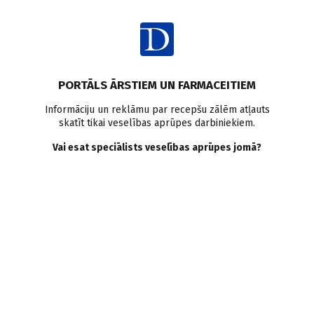
Ienākt
PORTĀLS ĀRSTIEM UN FARMACEITIEM
Informāciju un reklāmu par recepšu zālēm atļauts
skatīt tikai veselības aprūpes darbiniekiem.
Stomatoloģija
Vai esat speciālists veselības aprūpes jomā?
VISI
MEDICĪNAS RAKSTI
ZIŅAS
PERSONĪBAS UN VIEDOKĻI
E-GRĀMATA
SADARBĪBAS RAKSTI