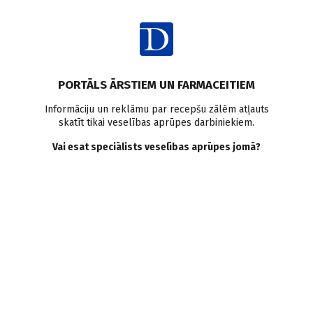
Ienākt
PORTĀLS ĀRSTIEM UN FARMACEITIEM
Informāciju un reklāmu par recepšu zālēm atļauts
skatīt tikai veselības aprūpes darbiniekiem.
Ķīmijterapija
Vai esat speciālists veselības aprūpes jomā?