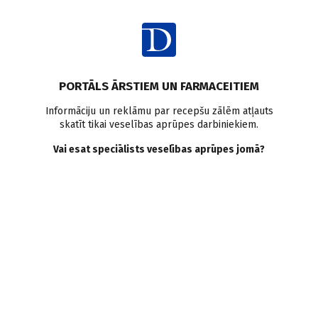
Ienākt
Raksta satura rādītājs
PORTĀLS ĀRSTIEM UN FARMACEITIEM
Klīniskā prakse
Kaheksija
Onkoloģiskās slimības
Informāciju un reklāmu par recepšu zālēm atļauts
skatīt tikai veselības aprūpes darbiniekiem.
Uzturs onkoloģiskam pacientam
Vai esat speciālists veselības aprūpes jomā?
Vēža izraisīta kaheksija —
atpazīt, rīkoties!
L. Keiša–Ķirse
18.02.2025.