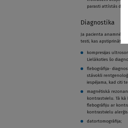
parasti attīstās daž
Diagnostika
Ja pacienta anamnēze, s
testi, kas apstiprinātu š
kompresijas ultrosono
Lielākoties šo diagn
flebogrāfija- diagno
stāvokli rentgenoloģi
iespējama, kad citi t
magnētiskā rezonanse
kontrastvielu. Tā kā 
flebogrāfiju ar kontr
kontrastvielu alerģis
datortomogrāfija;