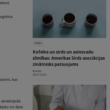
ktori,
augstina
Kafija
Kofeīns un sirds un asinsvadu
slimības: Amerikas Sirds asociācijas
zinātnisks paziņojums
Doctus
28.07.2026.
asinīs, kas
aizvietojošā
to kādu no šiem