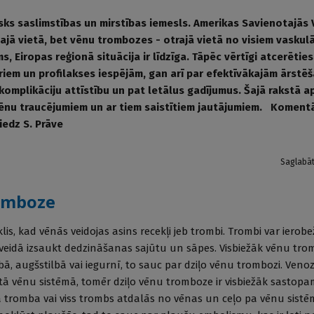
isks saslimstības un mirstības iemesls. Amerikas Savienotajās 
majā vietā, bet vēnu trombozes - otrajā vietā no visiem vaskul
 Eiropas reģionā situācija ir līdzīga. Tāpēc vērtīgi atcerētie
riem un profilakses iespējām, gan arī par efektīvākajām ārstē
 komplikāciju attīstību un pat letālus gadījumus. Šajā rakstā 
vēnu traucējumiem un ar tiem saistītiem jautājumiem. Koment
edz S. Prāve
Saglabā
romboze
is, kad vēnās veidojas asins recekļi jeb trombi. Trombi var ierobe
eidā izsaukt dedzināšanas sajūtu un sāpes. Visbiežāk vēnu tro
lbā, augšstilbā vai iegurnī, to sauc par dziļo vēnu trombozi. Ven
ietā vēnu sistēmā, tomēr dziļo vēnu tromboze ir visbiežāk sastop
a tromba vai viss trombs atdalās no vēnas un ceļo pa vēnu sistē