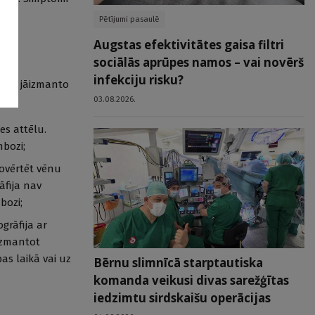
Pētījumi pasaulē
Augstas efektivitātes gaisa filtri
sociālās aprūpes namos – vai novērš
infekciju risku?
ozi, jāizmanto
03.08.2026.
ti:
es attēlu.
mbozi;
novērtēt vēnu
āfija nav
bozi;
grāfija ar
 izmantot
bas laikā vai uz
Bērnu slimnīcā starptautiska
komanda veikusi divas sarežģītas
iedzimtu sirdskaišu operācijas