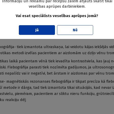
Informāciju un reklāmu par recepšu zālēm atļauts skatīt tikai
ās stundās vai dienās un saglabājas dienām vai nedēļām ilgi.
veselības aprūpes darbiniekiem.
Vai esat speciālists veselības aprūpes jomā?
Jā
Nē
imptomi un fiziskā izmeklēšana liek domāt par dziļo vēnu tromb
o diagnozi. Biežāk lietotie dziļās vēnu trombozes diagnostiskie tes
grāfija- tiek izmantota ultraskaņa, lai veidotu kājas iekšējās vid
ostikas metodi izvēlas pacientiem ar aizdomām uz dziļo vēnu tro
stikas laikā pacientam vēnā tiek ievadīta kontrastviela, kas ļauj 
ski. Flebogrāfija parasti tiek nozīmēta gadījumos, ja ultrosonogr
esti nepalīdz vai ir negatīvi, bet ārstam ir aizdomas par vēnu trom
- magnētiskās rezonanses flebogrāfija ir tikpat precīza kā flebo
šī metode ir dārga, tad tiek izmantota tikai situācijās, kad nevar
astvielu, piemēram, pacientiem ar sliktu nieru funkciju, grūtniecī
ku reakciju dēļ;