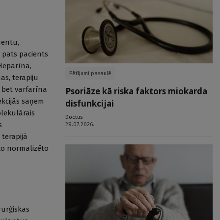
mentu,
 pats pacients
 Heparīna,
Pētījumi pasaulē
as, terapiju
 bet varfarīna
Psoriāze kā riska faktors miokarda
ekcijās saņem
disfunkcijai
lekulārais
Doctus
s
29.07.2026.
terapijā
sko normalizēto
rurģiskas