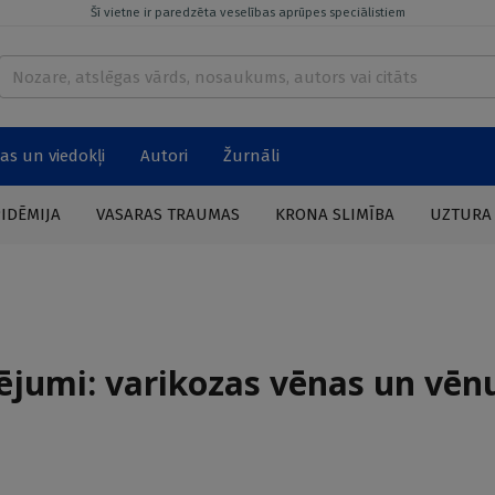
Šī vietne ir paredzēta veselības aprūpes speciālistiem
as un viedokļi
Autori
Žurnāli
PIDĒMIJA
VASARAS TRAUMAS
KRONA SLIMĪBA
UZTURA
ējumi: varikozas vēnas un vēn