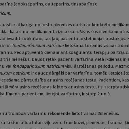
arīns (enoksaparīns, dalteparīns, tinzaparīns);
ricum
.
arasti ir atkarīga no ārsta pieredzes darbā ar konkrēto medika
vokļa, kā arī no medikamenta izmaksām. Visus šos medikamentus
 var ievadīt subkutāni, tas ļauj pacientu ārstēt mājas apstākļos.
īna un
fondaparinuxum natricum
lietošana turpinās vismaz 5 dien
rfarīnu. Pēc aptuveni 5 dienām antikoagulantu terapiju pārtrauc,
z trīs mēnešus. Daudz retāk pacienti varfarīna vietā ikdienas inj
nu vai
fondaparinuxum natricum
visu ārstēšanas periodu. Mazmo
nuxum natricum
ir daudz dārgāki par varfarīnu,
tomēr, lietojot šo
ciešama pārraudzība ar asins recēšanas testu. Pacientiem, kas 
ri jāmēra asins recēšanas faktors ar asins testu, t.s. starptauti
a līmenis pacientiem, lietojot varfarīnu, ir starp 2 un 3.
 vēnu trombozi varfarīnu rekomendē lietot vismaz 3mēnešus.
iska faktori atkārtotai dziļo vēnu trombozei, piemēram, trauma, ķi