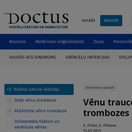
Ienākt
Abonēt
PORTĀLS ĀRSTIEM UN FARMACEITIEM
Nozares
Medicīnas oriģinālraksti
Ziņas
Personīb
SAUSĀS ACS SINDROMS
URĪNCEĻU INFEKCIJAS
DISLI
Literatūras apskati
Raksta satura rādītājs
Vēnu trauc
Dziļo vēnu tromboze
trombozes
Atkārtota vēnu tromboze
Dzīvesveida faktori un
S. Prāve
,
S. Pildava
varikozas vēnas
12.03.2011.