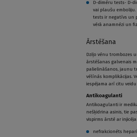
D-dimēru tests- D-di
vai plaušu emboliju.
tests ir negatīvs un
vērā anamnēzi un fiz
Ārstēšana
Dziļo vēnu trombozes un
ārstēšanas galvenais mēr
palielināšanos, jaunu 
vēlīnās komplikācijas. 
iespējama arī citu veidu 
Antikoagulanti
Antikoagulanti ir medik
nešķidrina asinis, tie 
vispirms ārstē ar injicē
nefrakcionēts heparīn