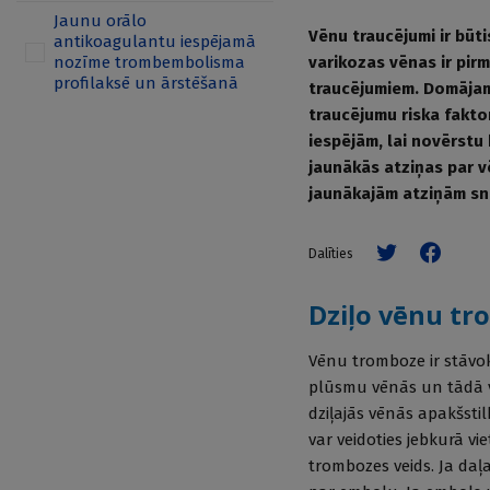
Jaunu orālo
Vēnu traucējumi ir būt
antikoagulantu iespējamā
nozīme trombembolisma
varikozas vēnas ir pir
profilaksē un ārstēšanā
traucējumiem. Domājams,
traucējumu riska fakto
iespējām, lai novērstu
jaunākās atziņas par 
jaunākajām atziņām sni
Dalīties
Dziļo vēnu t
Vēnu tromboze ir stāvokl
plūsmu vēnās un tādā v
dziļajās vēnās apakšsti
var veidoties jebkurā v
trombozes veids. Ja daļ