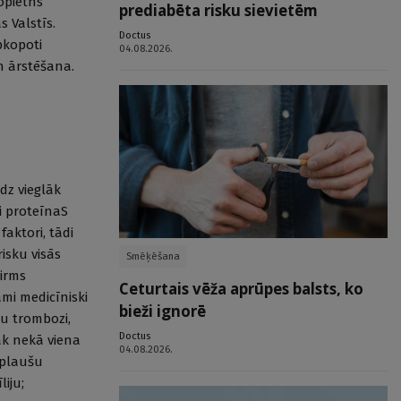
opietns
prediabēta risku sievietēm
 Valstīs.
Doctus
pkopoti
04.08.2026.
n ārstēšana.
dz vieglāk
i proteīnaS
faktori, tādi
isku visās
Smēķēšana
pirms
Ceturtais vēža aprūpes balsts, ko
mi medicīniski
bieži ignorē
nu trombozi,
Doctus
rāk nekā viena
04.08.2026.
 plaušu
iju;