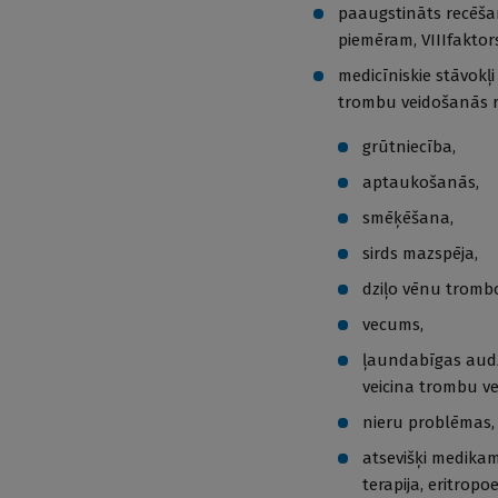
paaugstināts recēšana
piemēram, VIIIfaktor
medicīniskie stāvokļ
trombu veidošanās r
grūtniecība,
aptaukošanās,
smēķēšana,
sirds mazspēja,
dziļo vēnu tromb
vecums,
ļaundabīgas audzē
veicina trombu v
nieru problēmas, 
atsevišķi medika
terapija, eritropo