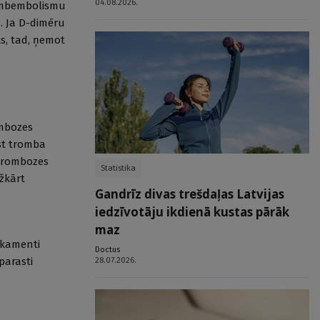
04.08.2026.
trombembolismu
u. Ja D-dimēru
ks, tad, ņemot
ombozes
rst tromba
 trombozes
Statistika
žkārt
Gandrīz divas trešdaļas Latvijas
iedzīvotāju ikdienā kustas pārāk
maz
dikamenti
Doctus
parasti
28.07.2026.