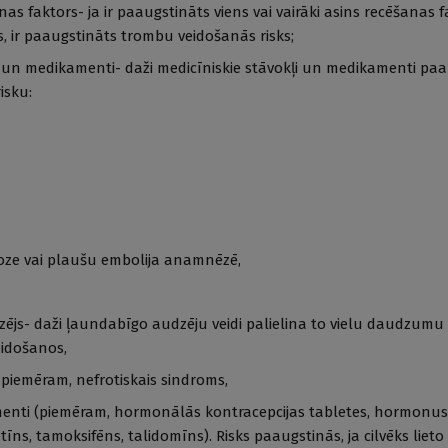
s faktors- ja ir paaugstināts viens vai vairāki asins recēšanas fa
s, ir paaugstināts trombu veidošanās risks;
i un medikamenti- daži medicīniskie stāvokļi un medikamenti pa
isku:
oze vai plaušu embolija anamnēzē,
js- daži ļaundabīgo audzēju veidi palielina to vielu daudzumu 
eidošanos,
piemēram, nefrotiskais sindroms,
menti (piemēram, hormonālās kontracepcijas tabletes, hormonus 
etīns, tamoksifēns, talidomīns). Risks paaugstinās, ja cilvēks lie