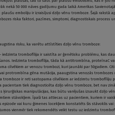
okļūst plaušās, tad to sauc par plaušu embolismu, kas ir ļoti n
irāk nekā 50 000 nāves gadījumu gada laikā Amerikas Savienotajās
plaušu emboliju ir izraisījusi dziļo vēnu tromboze. Šajā rakstā a
mbozes riska faktori, pazīmes, simptomi, diagnostiskais process u
aaugstina risku, ka varētu attīstīties dziļo vēnu tromboze:
- iedzimta trombofīlija ir saistīta ar ģenētisku problēmu, kas dau
anos. Iedzimta trombofīlija, tāda kā antitrombīna, proteīnaC va
pama cilvēkiem ar venozu trombozi, kuri jaunāki par 50gadiem. Citi 
 vai protrombīna gēna mutācija, paaugstina venozās trombozes r
tromboze ir reti sastopama cilvēkiem ar iedzimtu trombofīliju 
pacientam tiek diagnosticēta dziļo vēnu tromboze, bet nav zinā
jas ķirurģiskas manipulācijas, kas būtu varējušas izsaukt dziļo vē
mtiem stāvokļiem. Īpaši tas attiecas uz pacientiem, kuriem ir vai
 epizode vai kuru ģimenes locekļiem konstatēts šis stāvoklis vai
jumos vienmēr tiek rekomendēts veikt testu uz iedzimtu trombofīl