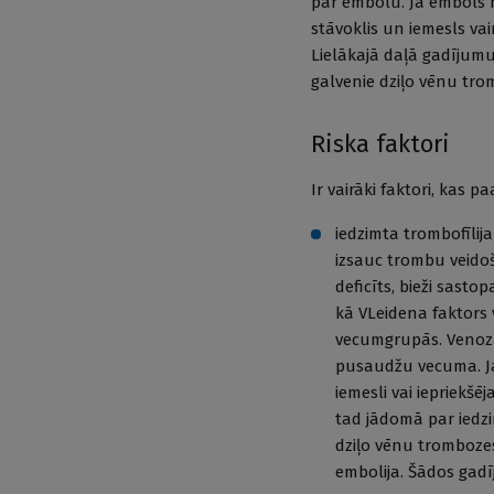
par embolu. Ja embols n
stāvoklis un iemesls va
Lielākajā daļā gadījumu 
galvenie dziļo vēnu tro
Riska faktori
Ir vairāki faktori, kas p
iedzimta trombofīlija
izsauc trombu veidoš
deficīts, bieži sasto
kā VLeidena faktors
vecumgrupās. Venoza 
pusaudžu vecuma. Ja 
iemesli vai iepriekšē
tad jādomā par iedzi
dziļo vēnu trombozes
embolija. Šādos gadī