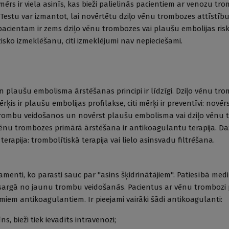
mērs ir viela asinīs, kas bieži palielinās pacientiem ar venozu 
 Testu var izmantot, lai novērtētu dziļo vēnu trombozes attīstīb
 pacientam ir zems dziļo vēnu trombozes vai plaušu embolijas ris
isko izmeklēšanu, citi izmeklējumi nav nepieciešami.
 plaušu embolisma ārstēšanas principi ir līdzīgi. Dziļo vēnu tr
ķis ir plaušu embolijas profilakse, citi mērķi ir preventīvi: novē
trombu veidošanos un novērst plaušu embolisma vai dziļo vēnu
Vēnu trombozes primārā ārstēšana ir antikoagulantu terapija. Da
terapija: trombolītiskā terapija vai lielo asinsvadu filtrēšana.
amenti, ko parasti sauc par "asins šķidrinātājiem". Patiesībā me
pasargā no jaunu trombu veidošanās. Pacientus ar vēnu trombozi 
jamiem antikoagulantiem. Ir pieejami vairāki šādi antikoagulanti:
s, bieži tiek ievadīts intravenozi;