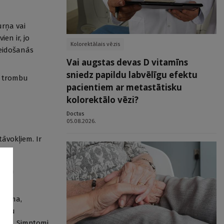
urņa vai
en ir, jo
Kolorektālais vēzis
veidošanās
Vai augstas devas D vitamīns
sniedz papildu labvēlīgu efektu
āt trombu
pacientiem ar metastātisku
kolorektālo vēzi?
Doctus
05.08.2026.
tāvokļiem. Ir
a un
aisuma,
 vēnu
vēnas. Simptomi