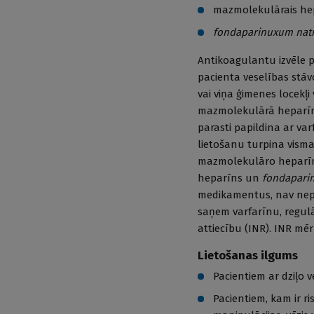
mazmolekulārais hep
fondaparinuxum nat
Antikoagulantu izvēle p
pacienta veselības stā
vai viņa ģimenes locekļi
mazmolekulārā hepar
parasti papildina ar va
lietošanu turpina visma
mazmolekulāro heparī
heparīns un
fondapari
medikamentus, nav nepie
saņem varfarīnu, regulā
attiecību (INR). INR mērķ
Lietošanas ilgums
Pacientiem ar dziļo
Pacientiem, kam ir r