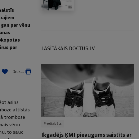
Valstīs
ārajiem
s gan par vēnu
šanas
apkopotas
ārus par
LASĪTĀKAIS DOCTUS.LV
t
Drukāt
žot asins
mboze attīstās
ozā tromboze
Prediabēts
amais vēnu
mu, to sauc
Ikgadējs ĶMI pieaugums saistīts ar