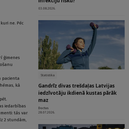
infekciju risku?
03.08.2026.
kuri ne. Pēc
rī ģimenes
etošanu
Statistika
m pacienta
Gandrīz divas trešdaļas Latvijas
shēmas, kā
iedzīvotāju ikdienā kustas pārāk
pēt.
maz
as iedarbības
Doctus
menti: tās var
28.07.2026.
dz 2 stundām,