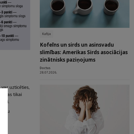
Kafija
Kofeīns un sirds un asinsvadu
slimības: Amerikas Sirds asociācijas
zinātnisks paziņojums
Doctus
28.07.2026.
var uzticēties,
zības tikai
jumi.
sāktu
 ja
trāk.