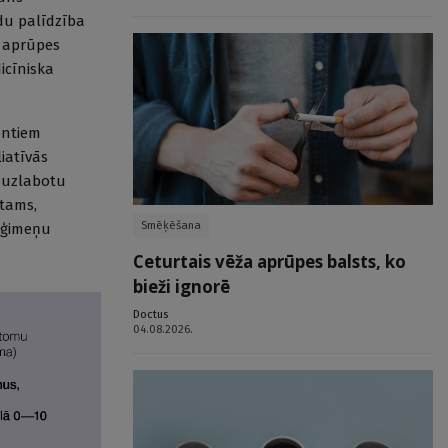
du palīdzība
s aprūpes
icīniska
entiem
iatīvās
i uzlabotu
otams,
Smēķēšana
u ģimeņu
Ceturtais vēža aprūpes balsts, ko
bieži ignorē
Doctus
04.08.2026.