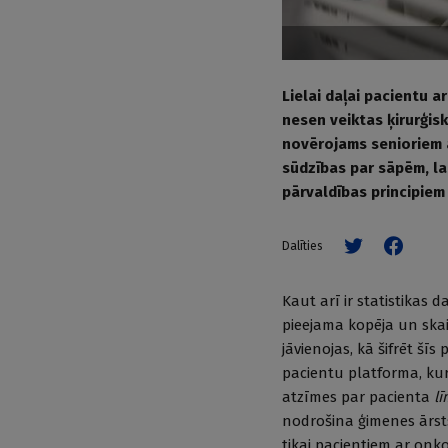
Lielai daļai pacientu 
nesen veiktas ķirurģis
novērojams senioriem 
sūdzības par sāpēm, la
pārvaldības principiem
Dalīties
Kaut arī ir statistikas d
pieejama kopēja un skai
jāvienojas, kā šifrēt šī
pacientu platforma, kur
atzīmes par pacienta
l
nodrošina ģimenes ārst
tikai pacientiem ar onk