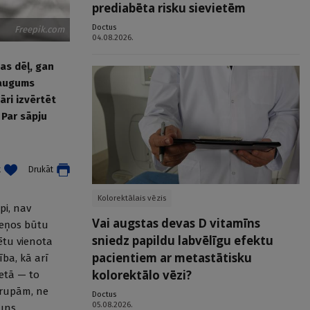
prediabēta risku sievietēm
Doctus
Freepik.com
04.08.2026.
as dēļ, gan
eaugums
ri izvērtēt
Par sāpju
t
Drukāt
Kolorektālais vēzis
pi, nav
Vai augstas devas D vitamīns
īmeņos būtu
sniedz papildu labvēlīgu efektu
tētu vienota
pacientiem ar metastātisku
ība, kā arī
kolorektālo vēzi?
ietā — to
grupām, ne
Doctus
05.08.2026.
auns