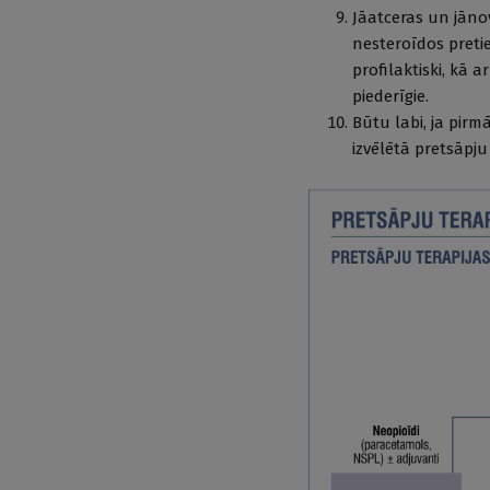
Jāatceras un jāno
nesteroīdos preti
profilaktiski, kā a
piederīgie.
Būtu labi, ja pir
izvēlētā pretsāpju 