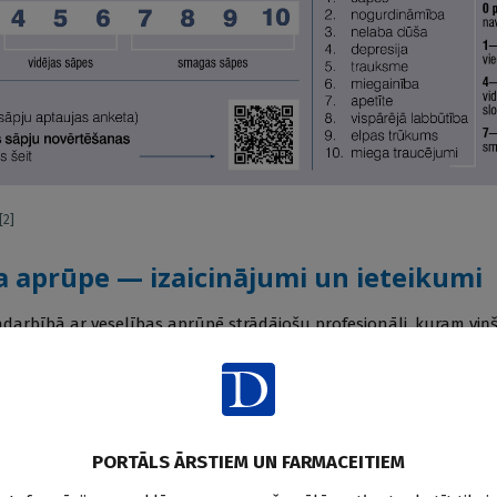
[2]
a aprūpe — izaicinājumi un ieteikumi
adarbībā ar veselības aprūpē strādājošu profesionāli, kuram viņš 
s, tad arī sūdzības pacients godīgi neizpaudīs, bet nāks pēc palīd
zībām nevarēs sadzīvot, kas praksē ir arī grūtāk koriģējami jautā
ūt ieinteresētam pacientam palīdzēt un arī kompetentam, lai uz
Jāpārzina arī paliatīvās aprūpes joma un nav jābaidās no tās, un,
PORTĀLS ĀRSTIEM UN FARMACEITIEM
 kur pacientu novirzīt, lai viņš saņemtu palīdzību pēc iespējas ā