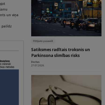
ojot
ošanu
ients un viņa
ā palīdz
Pētījumi pasaulē
Satiksmes radītais troksnis un
Parkinsona slimības risks
Doctus
27.07.2026.