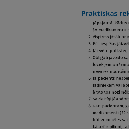
Praktiskas re
Jāpajautā, kādus 
šo medikamentu de
Vispirms jāsāk ar
Pēc iespējas jāizvē
Jāievēro pulksteņa
Obligāti jāveido s
locekļiem un/vai 
nevarēs nodrošināt
Ja pacients nespē
radiniekam vai ap
ārsts tos nozīmēji
Savlaicīgi jāapdom
Gan pacientam, g
medikamenti (72 s
būt zemmēles vai 
kā arī ir pilieni,