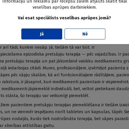
Informāciju un reklāmu par recepšu zālēm atļauts skatīt tikai
kstīts un norādīts vēža sāpju algoritmā (skat. QR
veselības aprūpes darbiniekiem.
ts ar sāpēm izstāsta savas sūdzības pie jebkura
ionālis savas kompetences robežās nozīmē
Vai esat speciālists veselības aprūpes jomā?
r nepieciešama papildu palīdzība, tad var
s aprūpes speciālista vai arī pie algologa. Tas ir
2. attēls
Jā
Nē
Sāpju epidemio
, kā to izdarīt.
aprūpē
r arī tādi, kuriem nesāp. Jā, tiešām tā var būt. Ir
epieciešama epizodiska pretsāpju terapija — pēc vajadzības. Ir pac
ra pretsāpju terapija un pat jākombinē vairāku medikamentu gru
ļā iedarbojas citādi. Mums, profesionāļiem, izvērtējot pacienta 
 sāpes pēc sāpju skalām, kā arī funkcionālajiem rādītājiem, pacie
 rakstura, ir jāsaprot, kuri medikamenti pacientam ir vispiemērot
ie medikamenti jāpiemeklē individuāli, bet, veltot pietiekami daud
ts stāsta, šo terapiju var veiksmīgi piemeklēt.
iem pacientiem pretsāpju terapijas piemeklēšana ir tiešām izaicin
s, un ne vienmēr iespējams norīt tabletes un kapsulas, tāpēc šie
ūpes nodaļās, kurās tiek nodrošināta terapija, bet sāpes parasti 
r slimības attīstības gaitu.