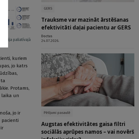
GERS
Trauksme var mazināt ārstēšanas
efektivitāti daļai pacientu ar GERS
Doctus
loģija paliatīvajā
24.07.2026.
ienti, kuriem
pas, jo katrs
sūdzības,
nta
ākie. Protams,
z laika un
oša, jo ir
Pētījumi pasaulē
 pacienti
Augstas efektivitātes gaisa filtri
ir
sociālās aprūpes namos – vai novērš