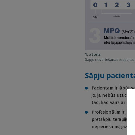
1. attēls
Sāpju novērtēšanas iespējas 
Sāpju pacient
Pacientam ir jābūt s
jo, ja nebūs uzticība
tad, kad vairs ar sūd
Profesionālim ir jāb
pretsāpju terapiju. 
nepieciešams, jāzina,