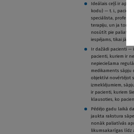
Ideālais ceļš ir apra
kodu) — t. i., pacien
speciālista, profes
terapiju, un ja tomē
nosūtīt pie paliatīvā
iespējams, tikai jāzina
Ir dažādi pacienti — i
pacienti, kuriem ir n
nepieciešama regulā
medikaments sāpju ce
objektīvi novērtējot
izmeklējumiem, sāpju
ir pacienti, kuriem š
klausoties, ko pacien
Pēdējo gadu laikā daž
jaukta rakstura sāpe
nonāk paliatīvās apr
likumsakarīgas līdz a