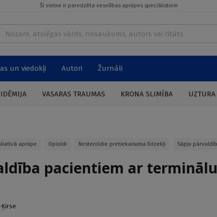
Šī vietne ir paredzēta veselības aprūpes speciālistiem
as un viedokļi
Autori
Žurnāli
PIDĒMIJA
VASARAS TRAUMAS
KRONA SLIMĪBA
UZTURA
aliatīvā aprūpe
Opioīdi
Nesteroīdie pretiekaisuma līdzekļi
Sāpju pārvaldī
aldība pacientiem ar termināl
–Ķirse