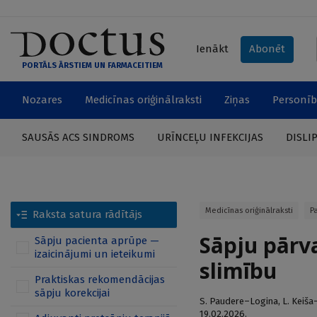
Ienākt
Abonēt
PORTĀLS ĀRSTIEM UN FARMACEITIEM
Nozares
Medicīnas oriģinālraksti
Ziņas
Personīb
SAUSĀS ACS SINDROMS
URĪNCEĻU INFEKCIJAS
DISLI
Medicīnas oriģinālraksti
P
Raksta satura rādītājs
Sāpju pārv
Sāpju pacienta aprūpe —
izaicinājumi un ieteikumi
slimību
Praktiskas rekomendācijas
sāpju korekcijai
S. Paudere–Logina
,
L. Keiša
19.02.2026.