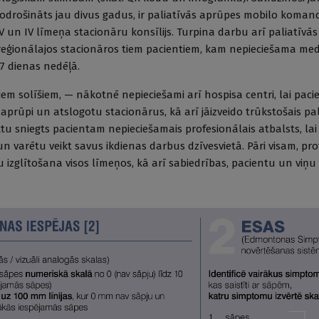
odrošināts jau divus gadus, ir paliatīvās aprūpes mobilo koman
 V un IV līmeņa stacionāru konsīlijs. Turpina darbu arī paliatīvā
reģionālajos stacionāros tiem pacientiem, kam nepieciešama med
7 dienas nedēļā.
em solīšiem, — nākotnē nepieciešami arī hospisa centri, lai paci
aprūpi un atslogotu stacionārus, kā arī jāizveido trūkstošais pal
tu sniegts pacientam nepieciešamais profesionālais atbalsts, la
 un varētu veikt savus ikdienas darbus dzīvesvietā. Pāri visam, pr
u izglītošana visos līmeņos, kā arī sabiedrības, pacientu un viņ