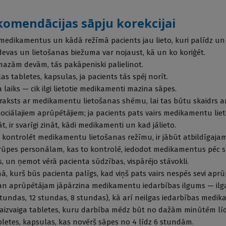
komendācijas sāpju korekcijai
medikamentus un kādā režīmā pacients jau lieto, kuri palīdz un 
vas un lietošanas biežuma var nojaust, kā un ko koriģēt.
 mazām devām, tās pakāpeniski palielinot.
las tabletes, kapsulas, ja pacients tās spēj norīt.
 laiks — cik ilgi lietotie medikamenti mazina sāpes.
araksts ar medikamentu lieto­šanas shēmu, lai tas būtu skaidrs a
sociālajiem aprūpētājiem; ja pacients pats vairs medikamentu li
, ir svarīgi zināt, kādi medikamenti un kad jālieto.
j kontrolēt medikamentu lietošanas režīmu, ir jābūt atbildīgaja
rūpes personālam, kas to kontrolē, iedodot medikamentus pēc 
s, un ņemot vērā pacienta sūdzības, vispārējo stāvokli.
ā, kurš būs pacienta palīgs, kad viņš pats vairs nespēs sevi aprū
an aprūpētājam jāpārzina medikamentu iedarbības ilgums — ilg
tundas, 12 stundas, 8 stundas), kā arī neilgas iedarbības medika
aizvaiga tabletes, kuru darbība mēdz būt no dažām minūtēm lī
 tabletes, kapsulas, kas novērš sāpes no 4 līdz 6 stundām.