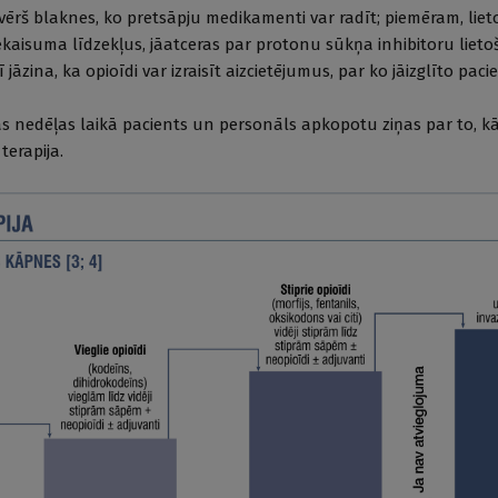
vērš blaknes, ko pretsāpju medikamenti var radīt; piemēram, liet
ekaisuma līdzekļus, jāatceras par protonu sūkņa inhibitoru liet
rī jāzina, ka opioīdi var izraisīt aizcietējumus, par ko jāizglīto pac
mās nedēļas laikā pacients un personāls apkopotu ziņas par to, k
terapija.