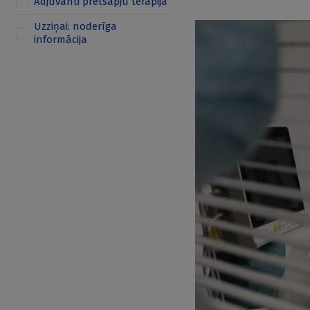
Adjuvanti pretsāpju terapijā
Uzziņai: noderīga
informācija