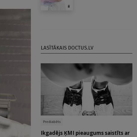
LASĪTĀKAIS DOCTUS.LV
Prediabēts
Ikgadējs ĶMI pieaugums saistīts ar