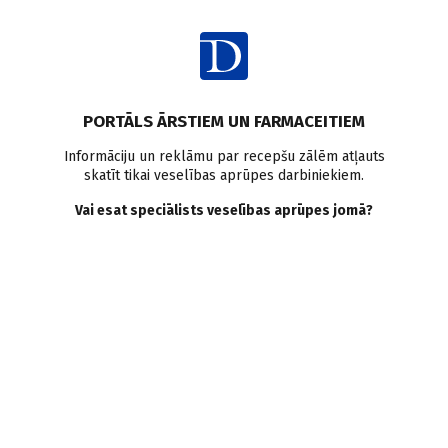
Ienākt
Latvijā
Medicīnas bizness
Privātā medicīna
PORTĀLS ĀRSTIEM UN FARMACEITIEM
Pieredzējuši ārsti atver
Informāciju un reklāmu par recepšu zālēm atļauts
skatīt tikai veselības aprūpes darbiniekiem.
jaunu traumatoloģijas-
Vai esat speciālists veselības aprūpes jomā?
ortopēdijas-ķirurģijas
klīniku
Doctus
21.11.2011.