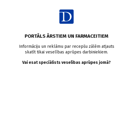
Ienākt
Ziņas
Aptauja
Trauksme
Stress
PORTĀLS ĀRSTIEM UN FARMACEITIEM
Aptauja: Radošas
Informāciju un reklāmu par recepšu zālēm atļauts
skatīt tikai veselības aprūpes darbiniekiem.
aktivitātes palīdz mazināt
Vai esat speciālists veselības aprūpes jomā?
trauksmi
07.09.2023.