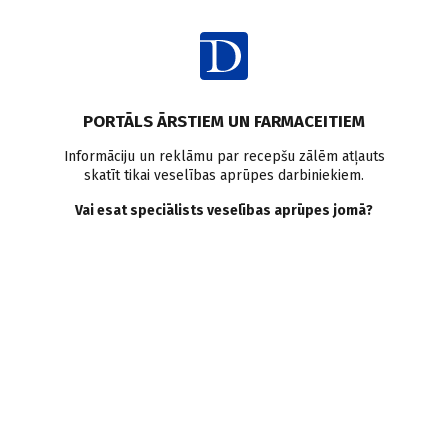
Ienākt
Pasaulē
PORTĀLS ĀRSTIEM UN FARMACEITIEM
Ar medikamentu lietošanu
Informāciju un reklāmu par recepšu zālēm atļauts
skatīt tikai veselības aprūpes darbiniekiem.
saistīti uzņemšanas nodaļas
Vai esat speciālists veselības aprūpes jomā?
apmeklējumi bērniem
Doctus
03.02.2015.
Divas trešdaļas ar medikamentu lietošanu saistītu bērnu
slimnīcu uzņemšanas nodaļu apmeklējumu ir novēršami un
biežākais iemesls palīdzības meklēšanai ir medikamenta
izraisītas blakusparādības.