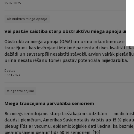
25.02.2025.
Obstruktīva miega apnoja
Vai pastāv saistība starp obstruktīvu miega apnoju un ur
Obstruktīva miega apnoja (OMA) un urīna inkontinence ir divi 
traucējumi, kas ievērojami ietekmē pacienta dzīves kvalitāti. Kaut 
dažādi un savstarpēji nesaistīti stāvokļi, arvien vairāk pierād
urīna nesaturēšanu tomēr pastāv potenciāla mijiedarbība.
Doctus
06.11.2024.
Miega traucējumi
Miega traucējumu pārvaldība senioriem
Bezmiegs ierindojams starp biežākajām sūdzībām — medicīnisk
daudzi, piemēram, Amerikas Savienotajās Valstīs ap 15 % pie
pieaug līdz ar vecumu, epidemioloģiskie dati liecina, ka bezm
pieaugušajiem pieaug līdz 50 % senioriem. [10]