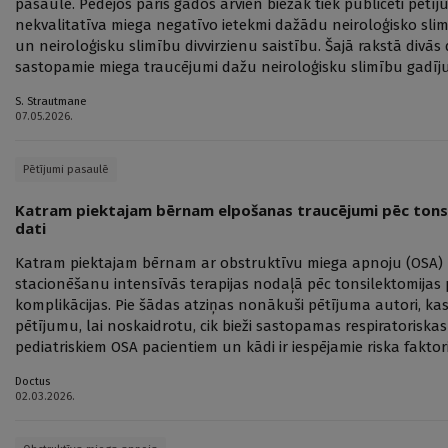
pasaulē. Pēdējos pāris gados arvien biežāk tiek publicēti pētī
nekvalitatīva miega negatīvo ietekmi dažādu neiroloģisko sli
un neiroloģisku slimību divvirzienu saistību. Šajā rakstā divās d
sastopamie miega traucējumi dažu neiroloģisku slimību gadīj
S. Strautmane
07.05.2026.
Pētījumi pasaulē
Katram piektajam bērnam elpošanas traucējumi pēc tons
dati
Katram piektajam bērnam ar obstruktīvu miega apnoju (OSA) 
stacionēšanu intensīvās terapijas nodaļā pēc tonsilektomijas 
komplikācijas. Pie šādas atziņas nonākuši pētījuma autori, ka
pētījumu, lai noskaidrotu, cik bieži sastopamas respiratoriska
pediatriskiem OSA pacientiem un kādi ir iespējamie riska faktori
Doctus
02.03.2026.