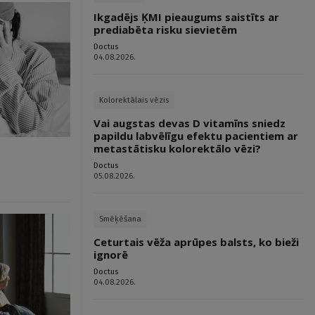
Ikgadējs ĶMI pieaugums saistīts ar
prediabēta risku sievietēm
Doctus
04.08.2026.
Kolorektālais vēzis
Vai augstas devas D vitamīns sniedz
papildu labvēlīgu efektu pacientiem ar
metastātisku kolorektālo vēzi?
Doctus
05.08.2026.
Smēķēšana
Ceturtais vēža aprūpes balsts, ko bieži
ignorē
Doctus
04.08.2026.