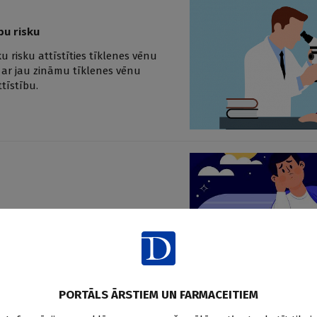
bu risku
 risku attīstīties tīklenes vēnu
m ar jau zināmu tīklenes vēnu
tīstību.
svarīga loma organisma normālā
ikli. Savukārt miega medicīna jeb
as ar miega problēmu diagnostiku,
imību grupas. Nefarmakoloģiska
šanā, tomēr rakstā sniegts arī
ega slimību gadījumā.
PORTĀLS ĀRSTIEM UN FARMACEITIEM