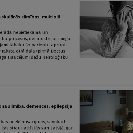
skulārās slimības, multiplā
 pierāda nepietiekama un
mību procesos, demonstrējot miega
ējami labāku šo pacientu aprūpi,
ir raksta otrā daļa (pirmā Doctus
iega traucējumi dažu neiroloģisku
na slimība, demences, epilepsija
elības priekšnosacījums, savukārt
kas strauji attīstās gan Latvijā, gan