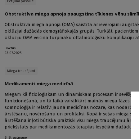
Pētījumi pasaulē
Obstruktīva miega apnoja paaugstina tīklenes vēnu slimī
Obstruktīva miega apnoja (OMA) saistīta ar ievērojami augstāku
oklūzijai dažādās demogrāfiskajās grupās. Turklāt, pacientie
oklūziju OMA veicina turpmāku oftalmoloģisku komplikāciju at
Doctus
23.07.2025.
Miega traucējumi
Medikamenti miega medicīnā
Miegam kā fizioloģiskam un dinamiskam procesam ir sevišķi 
funkcionēšanā, un tā laikā vairākkārt mainās miega fāzes un c
somnoloģija ir relatīvi jauna medicīnas nozare, kas nodarboj
ārstēšanu, novērošanu un profilaksi. Kopā ir sešas miega sl
ārstēšana ir ļoti būtiska praktiski visu miega traucējumu ārstē
priekšstats par medikamentozās terapijas iespējām dažādu mi
S. Strautmane