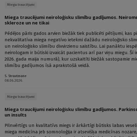
Miega traucējumi
Miega traucējumi neiroloģisku slimību gadījumos. Neiromu
skleroze un ne tikai
Pēdējos pāris gados arvien biežāk tiek publicēti pētījumi, kas
nekvalitatīva miega negatīvo ietekmi dažādu neiroloģisko sli
un neiroloģisko slimību divvirzienu saistību. Lai panāktu iesp
neirologam ir būtiski izvaicāt pacientus arī par viņu miegu. Šī 
2026. gada maija numurā), kur uzskaitīti biežāk sastopamie m
slimību gadījumos īsā aprakstošā veidā.
S. Strautmane
08.06.2026.
Miega traucējumi
Miega traucējumi neiroloģisku slimību gadījumos. Parkinso
un insults
Pilnvērtīgs un kvalitatīvs miegs ir ārkārtīgi būtisks labas ves
miega medicīna jeb somnoloģija ir atsevišķa medicīnas nozare, 