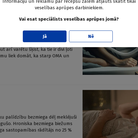
Informāciju un reklāmu par recepšu zālēm atļauts skatīt tikai
veselības aprūpes darbiniekiem.
Vai esat speciālists veselības aprūpes jomā?
īna inkontinenci?
Jā
Nē
bieži sastopami veselības
arī varētu šķist, ka tie ir divi ļoti
ījumu liek domāt, ka starp OMA un
u palīdzību bezmiega dēļ meklējuši
augušo. Hroniska bezmiega biežums
iega sastopamības rādītājs no 25 %