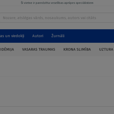
Šī vietne ir paredzēta veselības aprūpes speciālistiem
as un viedokļi
Autori
Žurnāli
PIDĒMIJA
VASARAS TRAUMAS
KRONA SLIMĪBA
UZTURA