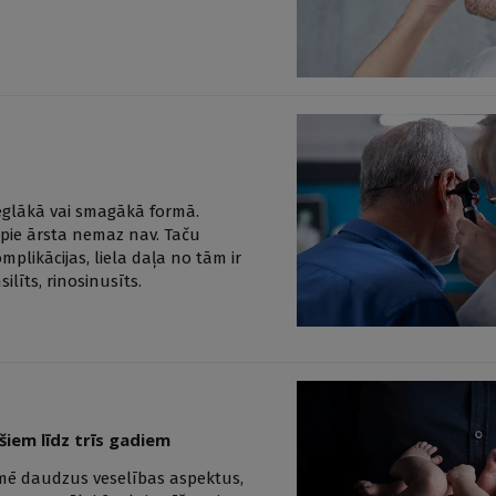
 vieglākā vai smagākā formā.
s pie ārsta nemaz nav. Taču
plikācijas, liela daļa no tām ir
līts, rinosinusīts.
iem līdz trīs gadiem
tekmē daudzus veselības aspektus,