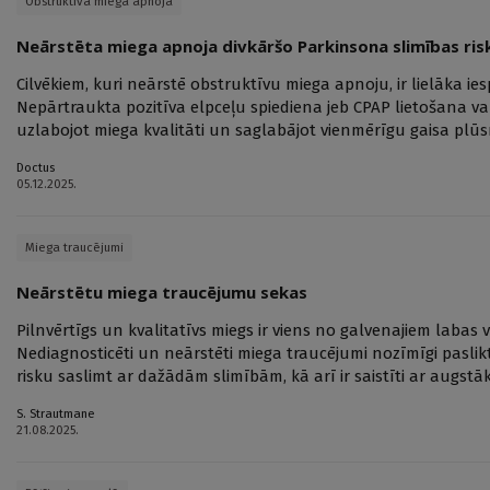
Obstruktīva miega apnoja
Neārstēta miega apnoja divkāršo Parkinsona slimības ris
Cilvēkiem, kuri neārstē obstruktīvu miega apnoju, ir lielāka ie
Nepārtraukta pozitīva elpceļu spiediena jeb CPAP lietošana va
uzlabojot miega kvalitāti un saglabājot vienmērīgu gaisa plū
Doctus
05.12.2025.
Miega traucējumi
Neārstētu miega traucējumu sekas
Pilnvērtīgs un kvalitatīvs miegs ir viens no galvenajiem labas
Nediagnosticēti un neārstēti miega traucējumi nozīmīgi paslikti
risku saslimt ar dažādām slimībām, kā arī ir saistīti ar augstāku
S. Strautmane
21.08.2025.