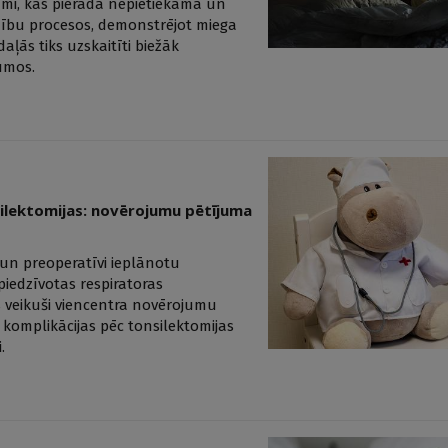
jumi, kas pierāda nepietiekama un
mību procesos, demonstrējot miega
aļās tiks uzskaitīti biežāk
umos.
ilektomijas: novērojumu pētījuma
un preoperatīvi ieplānotu
piedzīvotas respiratoras
s veikuši viencentra novērojumu
s komplikācijas pēc tonsilektomijas
.