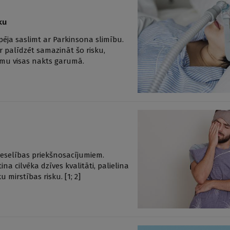
ku
spēja saslimt ar Parkinsona slimību.
r palīdzēt samazināt šo risku,
smu visas nakts garumā.
 veselības priekšnosacījumiem.
na cilvēka dzīves kvalitāti, palielina
 mirstības risku. [1; 2]