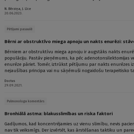
N. Bērziņa
,
J. Līce
20.06.2023.
Pētījumi pasaulē
Bērni ar obstruktīvo miega apnoju un nakts enurēzi: stā
Bērniem ar obstruktīvu miega apnoju ir augstāks nakts enurēze
populāciju. Pastāv pieņēmums, ka pēc adenotonsilektomijas v
enurēze pāriet. Tomēr, iztrūkst pētījumu par nakts enurēzes 
nejaušības principa vai nu sāņēmuši nogaidošu terapeitisko tak
Doctus
29.09.2021.
Pulmonologa komentārs
Bronhiālā astma: blakusslimības un riska faktori
Gadījumos, kad koncentrējamies uz vienu slimību, nevis paci
nav tik veiksmīgs. Der izvērtēt, kas ārstēšanas taktiku un par