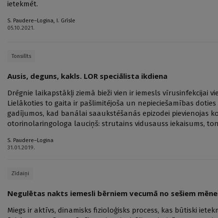
ietekmēt.
S. Paudere–Logina
,
I. Grīsle
05.10.2021.
Tonsilīts
Ausis, deguns, kakls. LOR speciālista ikdiena
Drēgnie laikapstākļi ziemā bieži vien ir iemesls vīrusinfekcijai
Lielākoties to gaita ir pašlimitējoša un nepieciešamības dotie
gadījumos, kad banālai saaukstēšanās epizodei pievienojas kom
otorinolaringologa lauciņš: strutains vidusauss iekaisums, tonsi
S. Paudere–Logina
31.01.2019.
Zīdaiņi
Negulētas nakts iemesli bērniem vecumā no sešiem mēneš
Miegs ir aktīvs, dinamisks fizioloģisks process, kas būtiski ie