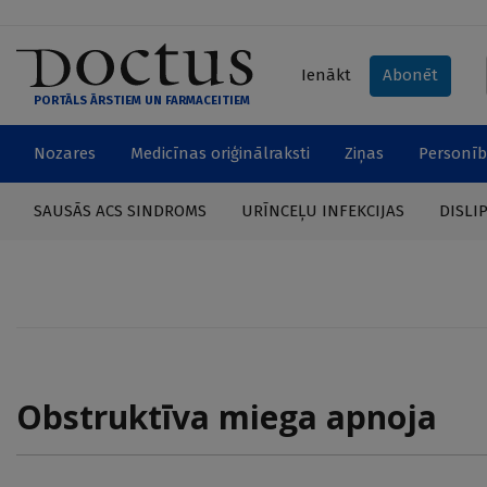
Ienākt
Abonēt
PORTĀLS ĀRSTIEM UN FARMACEITIEM
Nozares
Medicīnas oriģinālraksti
Ziņas
Personīb
SAUSĀS ACS SINDROMS
URĪNCEĻU INFEKCIJAS
DISLI
Obstruktīva miega apnoja