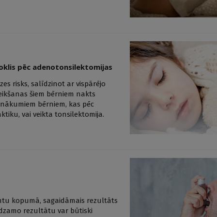
voklis pēc adenotonsilektomijas
s risks, salīdzinot ar vispārējo
eikšanas šiem bērniem nakts
iznākumiem bērniem, kas pēc
tiku, vai veikta tonsilektomija.
entu kopumā, sagaidāmais rezultāts
edzamo rezultātu var būtiski