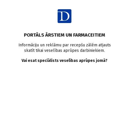
Ienākt
Raksta satura rādītājs
PORTĀLS ĀRSTIEM UN FARMACEITIEM
Medikamenti
Informāciju un reklāmu par recepšu zālēm atļauts
skatīt tikai veselības aprūpes darbiniekiem.
Amiodarona izraisīta
Vai esat speciālists veselības aprūpes jomā?
tireotoksikoze un situācija
Latvijā. I daļa
I. Rasa
,
I. Žunda
13.08.2010.
Mūsdienās amiodaronu (A) plaši lieto supraventrikulāru un
ventrikulāru aritmiju ārstēšanā. Daudzos gadījumos tas kļūst
par vienīgo izvēles medikamentu (piemēram, samazinātas
sirds izsviedes funkcijas gadījumā). Starp A izraisītām