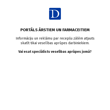
Ienākt
Raksta satura rādītājs
PORTĀLS ĀRSTIEM UN FARMACEITIEM
Latvijā
Informāciju un reklāmu par recepšu zālēm atļauts
skatīt tikai veselības aprūpes darbiniekiem.
Vai turpmāk infarktus
Vai esat speciālists veselības aprūpes jomā?
ārstēs ar cilmes šūnām un
GPS?
LU Kardioloģijas zinātniskais institūts
09.09.2011.