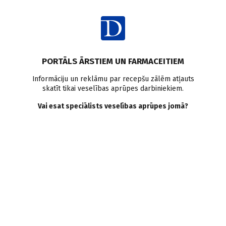
Ienākt
Pasaulē
Statīni
Nieru mazspēja
Pētījumi pasaulē
PORTĀLS ĀRSTIEM UN FARMACEITIEM
Holesterīna līmeni
Informāciju un reklāmu par recepšu zālēm atļauts
skatīt tikai veselības aprūpes darbiniekiem.
pazeminošiem
Vai esat speciālists veselības aprūpes jomā?
medikamentiem nav
ietekmes uz nieru funkciju
Doctus
31.01.2025.