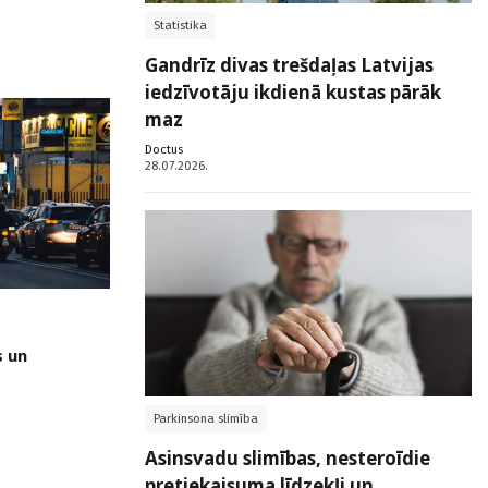
Statistika
Gandrīz divas trešdaļas Latvijas
iedzīvotāju ikdienā kustas pārāk
maz
Doctus
28.07.2026.
s un
Parkinsona slimība
Asinsvadu slimības, nesteroīdie
pretiekaisuma līdzekļi un