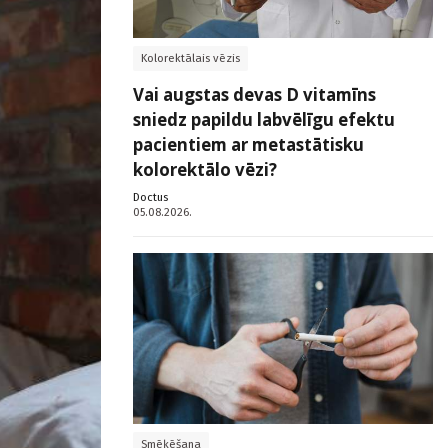
Kolorektālais vēzis
Vai augstas devas D vitamīns
sniedz papildu labvēlīgu efektu
pacientiem ar metastātisku
kolorektālo vēzi?
Doctus
05.08.2026.
Smēķēšana