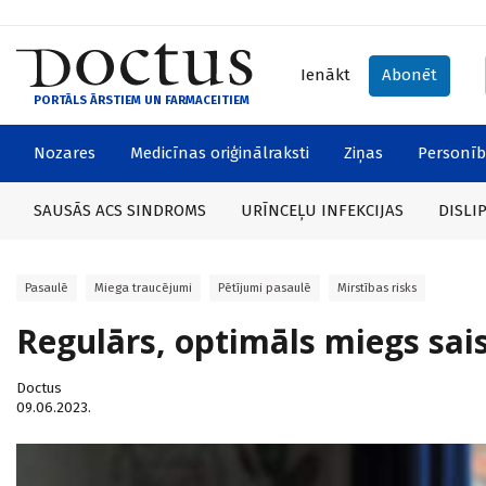
Ienākt
Abonēt
PORTĀLS ĀRSTIEM UN FARMACEITIEM
Nozares
Medicīnas oriģinālraksti
Ziņas
Personīb
SAUSĀS ACS SINDROMS
URĪNCEĻU INFEKCIJAS
DISLI
Pasaulē
Miega traucējumi
Pētījumi pasaulē
Mirstības risks
Regulārs, optimāls miegs sais
Doctus
09.06.2023.