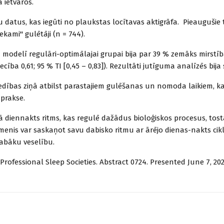
 ietvaros.
u datus, kas iegūti no plaukstas locītavas aktigrāfa. Pieaugušie ti
ekami" gulētāji (n = 744).
modelī regulāri-optimālajai grupai bija par 39 % zemāks mirstība
ba 0,61; 95 % TI [0,45 – 0,83]). Rezultāti jutīguma analīzēs bija s
edības ziņā atbilst parastajiem gulēšanas un nomoda laikiem, ka
 prakse.
 kā diennakts ritms, kas regulē dažādus bioloģiskos procesus, to
menis var saskaņot savu dabisko ritmu ar ārējo dienas-nakts cikl
 labāku veselību.
rofessional Sleep Societies. Abstract 0724. Presented June 7, 202