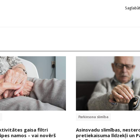
Saglabā
Parkinsona slimība
ivitātes gaisa filtri
Asinsvadu slimības, nester
ūpes namos – vai novērš
pretiekaisuma līdzekļi un 