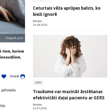
Ceturtais vēža aprūpes balsts, ko
bieži ignorē
Doctus
04.08.2026.
Freepik.com
ā tiem, kuriem
vienaudžiem,
t
Drukāt
GERS
s pētnieks
Trauksme var mazināt ārstēšanas
efektivitāti daļai pacientu ar GERS
Doctus
759
24.07.2026.