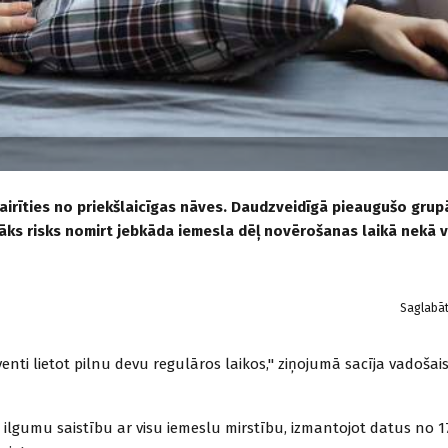
airīties no priekšlaicīgas nāves. Daudzveidīgā pieaugušo grup
zāks risks nomirt jebkāda iemesla dēļ novērošanas laikā nekā 
Saglabā
nti lietot pilnu devu regulāros laikos," ziņojumā sacīja vadošai
ilgumu saistību ar visu iemeslu mirstību, izmantojot datus no 1