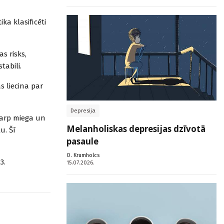
ka klasificēti
s risks,
tabili.
s liecina par
Depresija
starp miega un
Melanholiskas depresijas dzīvotā
u. Šī
pasaule
O. Krumholcs
3.
15.07.2026.