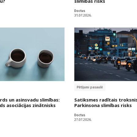
ku?
slimības risks
Doctus
31.07.2026.
Pētījumi pasaulē
irds un asinsvadu slimības:
Satiksmes radītais troksni
ds asociācijas zinātnisks
Parkinsona slimības risks
Doctus
27.07.2026.