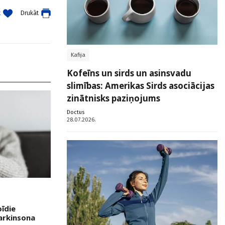
t
Drukāt
Kafija
Kofeīns un sirds un asinsvadu
slimības: Amerikas Sirds asociācijas
zinātnisks paziņojums
Doctus
28.07.2026.
oīdie
Parkinsona