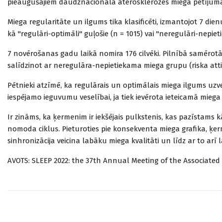
pieaugušajiem daudznacionālā aterosklerozes miega pētījuma
Miega regularitāte un ilgums tika klasificēti, izmantojot 7 dien
kā "regulāri-optimāli" guļošie (n = 1015) vai "neregulāri-nepieti
7 novērošanas gadu laikā nomira 176 cilvēki. Pilnībā samērotā 
salīdzinot ar neregulāra-nepietiekama miega grupu (riska attiecī
Pētnieki atzīmē, ka regulārais un optimālais miega ilgums uzv
iespējamo ieguvumu veselībai, ja tiek ievērota ieteicamā miega
Ir zināms, ka ķermenim ir iekšējais pulkstenis, kas pazīstams
nomoda ciklus. Pieturoties pie konsekventa miega grafika, ķer
sinhronizācija veicina labāku miega kvalitāti un līdz ar to arī
AVOTS: SLEEP 2022: the 37th Annual Meeting of the Associated P