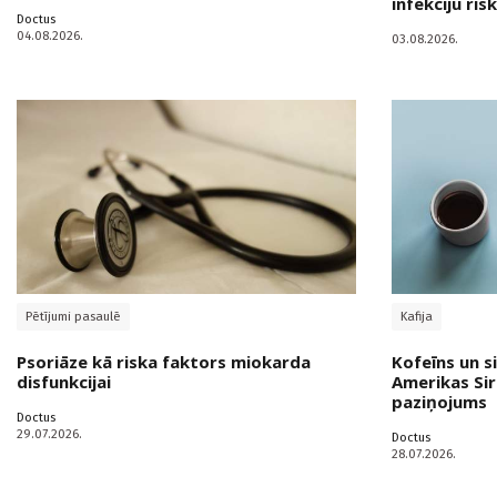
infekciju ris
Doctus
04.08.2026.
03.08.2026.
Pētījumi pasaulē
Kafija
Psoriāze kā riska faktors miokarda
Kofeīns un s
disfunkcijai
Amerikas Sir
paziņojums
Doctus
29.07.2026.
Doctus
28.07.2026.