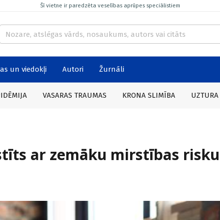
Šī vietne ir paredzēta veselības aprūpes speciālistiem
as un viedokļi
Autori
Žurnāli
PIDĒMIJA
VASARAS TRAUMAS
KRONA SLIMĪBA
UZTURA
tīts ar zemāku mirstības risku