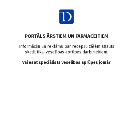
Ienākt
Ziņas
Pētījumi pasaulē
Pneimonija
Antibiotikas
PORTĀLS ĀRSTIEM UN FARMACEITIEM
Antibiotiku rezistence
Informāciju un reklāmu par recepšu zālēm atļauts
skatīt tikai veselības aprūpes darbiniekiem.
Sadzīvē iegūta pneimonija:
Vai esat speciālists veselības aprūpes jomā?
riska faktori zāļu rezistenta
patogēna attīstībai
Doctus
18.02.2026.