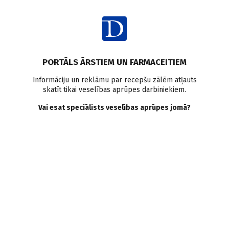
Ienākt
PORTĀLS ĀRSTIEM UN FARMACEITIEM
Informāciju un reklāmu par recepšu zālēm atļauts
skatīt tikai veselības aprūpes darbiniekiem.
Gestācijas cukura diabēts
Vai esat speciālists veselības aprūpes jomā?