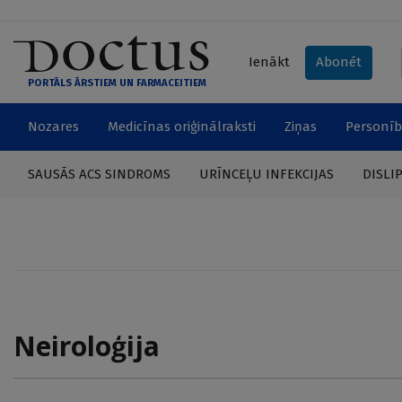
Ienākt
Abonēt
PORTĀLS ĀRSTIEM UN FARMACEITIEM
Nozares
Medicīnas oriģinālraksti
Ziņas
Personīb
SAUSĀS ACS SINDROMS
URĪNCEĻU INFEKCIJAS
DISLI
Neiroloģija