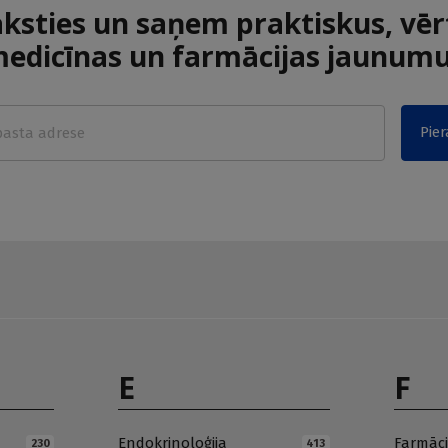
aksties un saņem praktiskus, vēr
edicīnas un farmācijas jaunum
Pier
E
F
Endokrinoloģija
Farmāci
230
413