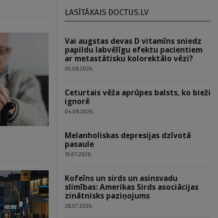
LASĪTĀKAIS DOCTUS.LV
Vai augstas devas D vitamīns sniedz
papildu labvēlīgu efektu pacientiem
ar metastātisku kolorektālo vēzi?
05.08.2026.
Ceturtais vēža aprūpes balsts, ko bieži
ignorē
04.08.2026.
Melanholiskas depresijas dzīvotā
pasaule
15.07.2026.
Kofeīns un sirds un asinsvadu
slimības: Amerikas Sirds asociācijas
zinātnisks paziņojums
28.07.2026.