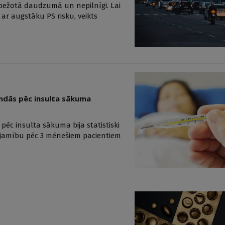
erobežotā daudzumā un nepilnīgi. Lai
a ar augstāku PS risku, veikts
ndās pēc insulta sākuma
c insulta sākuma bija statistiski
pējamību pēc 3 mēnešiem pacientiem