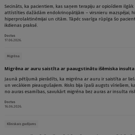
Secināts, ka pacientiem, kas saņem terapiju ar opioīdiem ilgāk
attīstīties dažādām endokrinopātijām – virsnieru mazspējai,
hiperprolaktinēmijai un citām. Tāpēc svarīga rūpīga šo pacie
ikdienas praksē.
Doctus
17.06.2026.
Migrēna
Migrēna ar auru saistīta ar paaugstinātu išēmiska insulta
Jaunā pētījumā pierādīts, ka migrēna ar auru ir saistīta ar li
un vecākiem pieaugušajiem. Risks bija īpaši augsts vīriešiem, k
no auras esamības, savukārt migrēna bez auras ar insulta risk
Doctus
16.06.2026.
Klīniskais gadījums