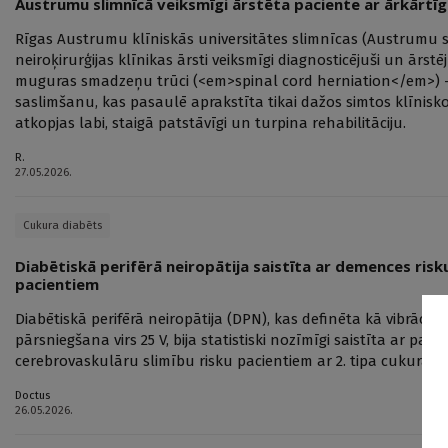
Austrumu slimnīcā veiksmīgi ārstēta paciente ar ārkārtī
Rīgas Austrumu klīniskās universitātes slimnīcas (Austrumu s
neiroķirurģijas klīnikas ārsti veiksmīgi diagnosticējuši un ārstēj
muguras smadzeņu trūci (<em>spinal cord herniation</em>) -
saslimšanu, kas pasaulē aprakstīta tikai dažos simtos klīnisk
atkopjas labi, staigā patstāvīgi un turpina rehabilitāciju.
R.
27.05.2026.
Cukura diabēts
Diabētiskā perifērā neiropātija saistīta ar demences risk
pacientiem
Diabētiskā perifērā neiropātija (DPN), kas definēta kā vibrāciju
pārsniegšana virs 25 V, bija statistiski nozīmīgi saistīta ar p
cerebrovaskulāru slimību risku pacientiem ar 2. tipa cukura di
Doctus
26.05.2026.