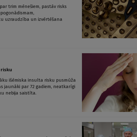
 par trim mēnešiem, pastāv risks
 hipogonādismam,
ntu uzraudzība un izvērtēšana
 risku
elāku išēmiska insulta risku pusmūža
as jaunāki par 72 gadiem, neatkarīgi
u nebija saistīta.