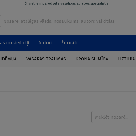
Šī vietne ir paredzēta veselības aprūpes speciālistiem
as un viedokļi
Autori
Žurnāli
PIDĒMIJA
VASARAS TRAUMAS
KRONA SLIMĪBA
UZTURA