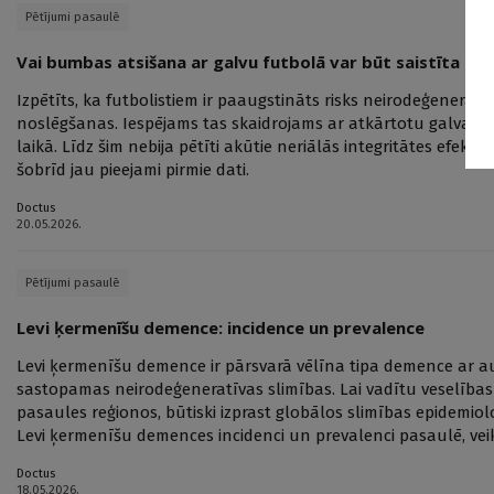
Pētījumi pasaulē
Vai bumbas atsišana ar galvu futbolā var būt saistīta ar 
Izpētīts, ka futbolistiem ir paaugstināts risks neirodeģeneratīv
noslēgšanas. Iespējams tas skaidrojams ar atkārtotu galvas
laikā. Līdz šim nebija pētīti akūtie neriālās integritātes efekti
šobrīd jau pieejami pirmie dati.
Doctus
20.05.2026.
Pētījumi pasaulē
Levi ķermenīšu demence: incidence un prevalence
Levi ķermenīšu demence ir pārsvarā vēlīna tipa demence ar au
sastopamas neirodeģeneratīvas slimības. Lai vadītu veselīb
pasaules reģionos, būtiski izprast globālos slimības epidemiol
Levi ķermenīšu demences incidenci un prevalenci pasaulē, veik
Doctus
18.05.2026.