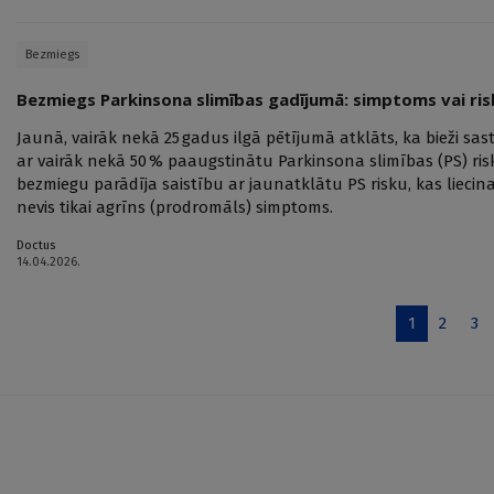
Bezmiegs
Bezmiegs Parkinsona slimības gadījumā: simptoms vai ris
Jaunā, vairāk nekā 25 gadus ilgā pētījumā atklāts, ka bieži sas
ar vairāk nekā 50 % paaugstinātu Parkinsona slimības (PS) risk
bezmiegu parādīja saistību ar jaunatklātu PS risku, kas liecina
nevis tikai agrīns (prodromāls) simptoms.
Doctus
14.04.2026.
1
2
3