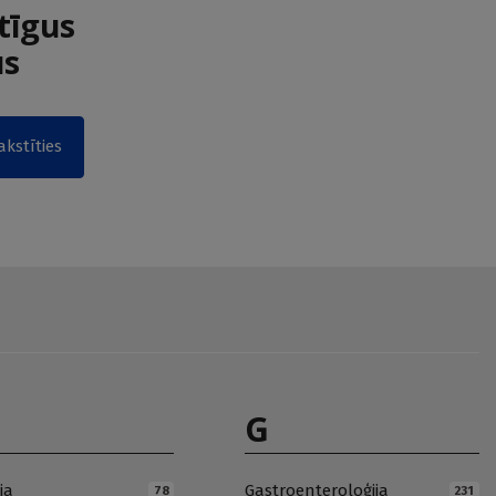
tīgus
us
akstīties
G
ja
Gastroenteroloģija
78
231