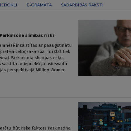
IEDOKĻI
E-GRĀMATA
SADARBĪBAS RAKSTI
 Parkinsona slimības risks
namnēzē ir saistītas ar paaugstinātu
 pretēja cēloņsakarība. Turklāt tiek
zināt Parkinsona slimības risku,
 saistīta ar iepriekšēju asinsvadu
ānijas perspektīvajā Million Women
varētu būt riska faktors Parkinsona