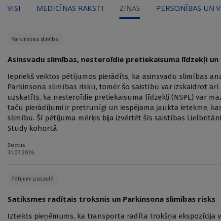
VISI
MEDICĪNAS RAKSTI
ZIŅAS
PERSONĪBAS UN V
Parkinsona slimība
Asinsvadu slimības, nesteroīdie pretiekaisuma līdzekļi un
Iepriekš veiktos pētījumos pierādīts, ka asinsvadu slimības a
Parkinsona slimības risku, tomēr šo saistību var izskaidrot arī
uzskatīts, ka nesteroīdie pretiekaisuma līdzekļi (NSPL) var ma
taču pierādījumi ir pretrunīgi un iespējama jaukta ietekme, kas
slimību. Šī pētījuma mērķis bija izvērtēt šīs saistības Lielbrit
Study kohortā.
Doctus
31.07.2026.
Pētījumi pasaulē
Satiksmes radītais troksnis un Parkinsona slimības risks
Izteikts pieņēmums, ka transporta radīta trokšņa ekspozīcija 