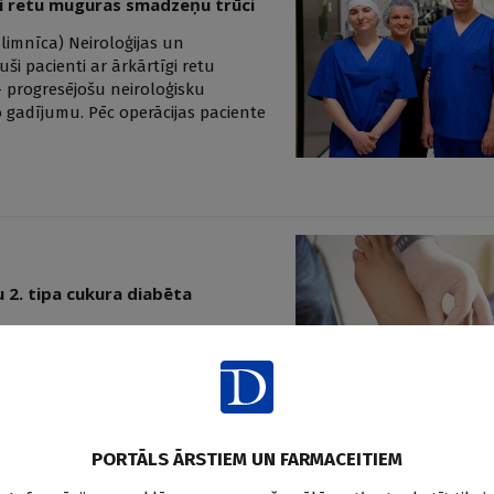
gi retu muguras smadzeņu trūci
limnīca) Neiroloģijas un
uši pacienti ar ārkārtīgi retu
 progresējošu neiroloģisku
o gadījumu. Pēc operācijas paciente
u 2. tipa cukura diabēta
 uztveres sliekšņa (VPT)
aaugstinātu demences un
abētu (T2D).
PORTĀLS ĀRSTIEM UN FARMACEITIEM