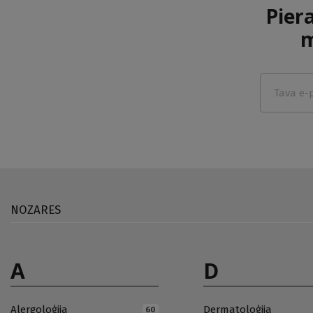
Pier
m
NOZARES
A
D
Alergoloģija
Dermatoloģija
60