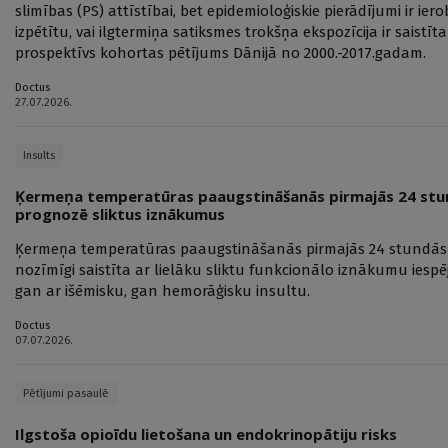
slimības (PS) attīstībai, bet epidemioloģiskie pierādījumi ir i
izpētītu, vai ilgtermiņa satiksmes trokšņa ekspozīcija ir saistīt
prospektīvs kohortas pētījums Dānijā no 2000.-2017.gadam.
Doctus
27.07.2026.
Insults
Ķermeņa temperatūras paaugstināšanās pirmajās 24 stu
prognozē sliktus iznākumus
Ķermeņa temperatūras paaugstināšanās pirmajās 24 stundās pē
nozīmīgi saistīta ar lielāku sliktu funkcionālo iznākumu ies
gan ar išēmisku, gan hemorāģisku insultu.
Doctus
07.07.2026.
Pētījumi pasaulē
Ilgstoša opioīdu lietošana un endokrinopātiju risks