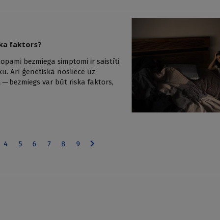
ka faktors?
topami bezmiega simptomi ir saistīti
u. Arī ģenētiskā nosliece uz
 — bezmiegs var būt riska faktors,
4
5
6
7
8
9