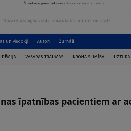
Šī vietne ir paredzēta veselības aprūpes speciālistiem
as un viedokļi
Autori
Žurnāli
PIDĒMIJA
VASARAS TRAUMAS
KRONA SLIMĪBA
UZTURA
nas īpatnības pacientiem ar a