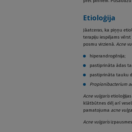
pret pinnēm. Pusaudž
Etioloģija
Jāatceras, ka piņņu etio
terapiju iespējams vērst
posmu virzienā.
Acne vu
hiperandrogēnija;
pastiprināta ādas t
pastiprināta tauku dz
Propionibacterium a
Acne vulgaris
etioloģija
klātbūtnes dēļ arī ve
pamatojuma
acne vulga
Acne vulgaris
izpausmes 