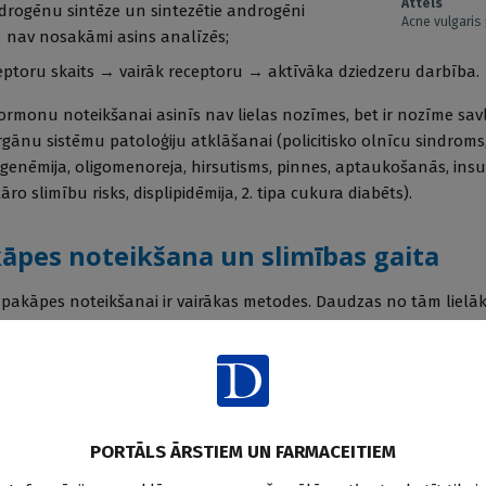
Attēls
ndrogēnu sintēze un sintezētie androgēni
Acne vulgaris
 nav nosakāmi asins analīzēs;
eptoru skaits → vairāk receptoru → aktīvāka dziedzeru darbība.
rmonu noteikšanai asinīs nav lielas nozīmes, bet ir nozīme sav
rgānu sistēmu patoloģiju atklāšanai (policitisko olnīcu sindroms
genēmija, oligomenoreja, hirsutisms, pinnes, aptaukošanās, ins
ro slimību risks, displipidēmija, 2. tipa cukura diabēts).
pes noteikšana un slimības gaita
kāpes noteikšanai ir vairākas metodes. Daudzas no tām lielāk
pētījumos, jo ir komplicētas un laikietilpīgas procedūras. Ikdien
pakāpes noteikšanas līdzeklis ir
Investigator's Static Global Ass
ificēt pēc dominējošajiem elementiem -
stulozā, cistiskā
acne vulgaris
.
PORTĀLS ĀRSTIEM UN FARMACEITIEM