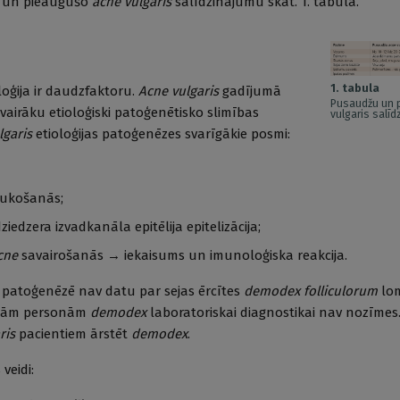
u un pieaugušo
acne vulgaris
salīdzinājumu skat. 1. tabulā.
1. tabula
loģija ir daudzfaktoru.
Acne vulgaris
gadījumā
Pusaudžu un 
 vairāku etioloģiski patoģenētisko slimības
vulgaris salī
lgaris
etioloģijas patoģenēzes svarīgākie posmi:
aukošanās;
iedzera izvadkanāla epitēlija epitelizācija;
cne
savairošanās → iekaisums un imunoloģiska reakcija.
s patoģenēzē nav datu par sejas ērcītes
demodex folliculorum
lom
selām personām
demodex
laboratoriskai diagnostikai nav nozīmes
ris
pacientiem ārstēt
demodex
.
veidi: