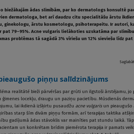
 no biežākajām ādas slimībām, par ko dermatologs konsultē pa
 vien dermatologa, bet arī daudzu citu specialitāšu ārstu ikdie
u, ginekologu, ārstu kosmetologu, psihoterapeitu. Ir autori, k
r pat 79–95%. Acne vulgaris lielākoties uzskatāma par slimīb
mas problēmas tā sagādā 3% vīriešu un 12% sieviešu līdz pat
Saglabā
pieaugušo piņņu salīdzinājums
ēma realitātē bieži pārvēršas par grūti un ilgstoši ārstējamu, jo
n ģimenes locekļu, draugu un paziņu pacietību. Mūsdienās dermat
jumu, lai ikdienā izšķirtu pusaudžu
acne vulgaris
un pieaugušo
ķirības starp šīm divām piņņu formām, arī terapijas taktika atšķir
ību gadījumā ādas stāvoklis var mainīties pat stundu laikā. Tāp
cientam un konkrētam brīdim piemērota terapija ir pamats veiks