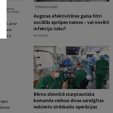
Pētījumi pasaulē
s smaguma
ikšanas skala
Augstas efektivitātes gaisa filtri
sociālās aprūpes namos – vai novērš
dzami
acne
infekciju risku?
 riskam
ībai ir
03.08.2026.
Bērnu slimnīcā starptautiska
komanda veikusi divas sarežģītas
vijas
iedzimtu sirdskaišu operācijas
šanai.