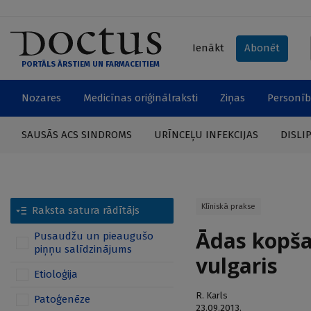
Ienākt
Abonēt
PORTĀLS ĀRSTIEM UN FARMACEITIEM
Nozares
Medicīnas oriģinālraksti
Ziņas
Personīb
SAUSĀS ACS SINDROMS
URĪNCEĻU INFEKCIJAS
DISLI
Klīniskā prakse
Raksta satura rādītājs
Ādas kopša
Pusaudžu un pieaugušo
piņņu salīdzinājums
vulgaris
Etioloģija
R. Karls
Patoģenēze
23.09.2013.