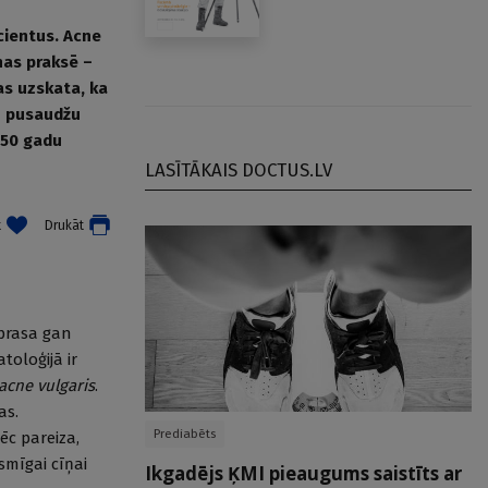
cientus. Acne
nas praksē –
as uzskata, ka
u pusaudžu
 50 gadu
LASĪTĀKAIS DOCTUS.LV
t
Drukāt
 prasa gan
oloģijā ir
acne vulgaris
.
as.
Prediabēts
ēc pareiza,
mīgai cīņai
Ikgadējs ĶMI pieaugums saistīts ar