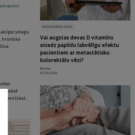
 patoģenēze
Kolorektālais vēzis
laicīgai smagu
Vai augstas devas D vitamīns
, hroniska
sniedz papildu labvēlīgu efektu
ulīna
pacientiem ar metastātisku
kolorektālo vēzi?
Doctus
05.08.2026.
oties
as praksē
essment
(skat.