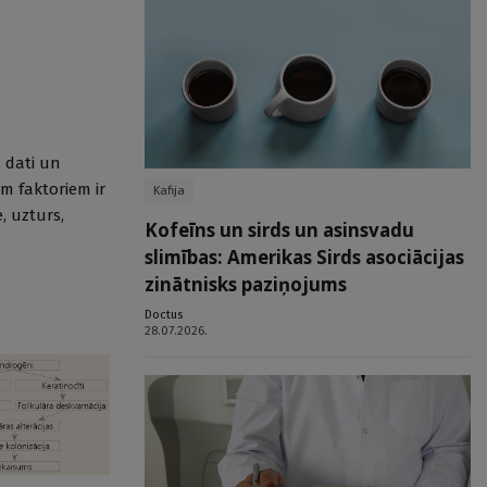
s dati un
em faktoriem ir
Kafija
, uzturs,
Kofeīns un sirds un asinsvadu
slimības: Amerikas Sirds asociācijas
zinātnisks paziņojums
Doctus
28.07.2026.