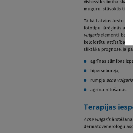
Visbiežāk slimība skar s
muguru, stāvoklis tiek 
Tā kā Latvijas ārstu ap
fototipu, jārēķinās ar 
vulgaris
elementi, bet sl
keloīdrētu attīstībai. T
sliktāka prognoze, ja pa
agrīnas slimības iz
hiperseboreja;
rumpja
acne vulgaris
agrīna rētošanās.
Terapijas iesp
Acne vulgaris
ārstēšanas
dermatovenerologu asoci