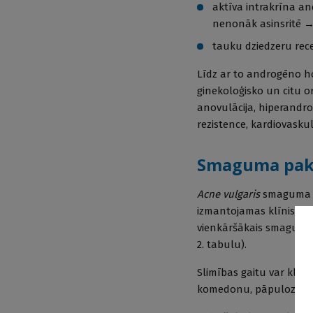
aktīva intrakrīna a
nenonāk asinsritē →
tauku dziedzeru rec
Līdz ar to androgēno ho
ginekoloģisko un citu o
anovulācija, hiperandro
rezistence, kardiovaskulā
Smaguma pakā
Acne vulgaris
smaguma pa
izmantojamas klīniskos 
vienkāršākais smaguma 
2. tabulu).
Slimības gaitu var klas
komedonu, pāpulozā, pu