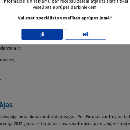
Informāciju un reklāmu par recepšu zālēm atļauts skatīt tikai
eju, bet, ja patoloģiskais process skar krūtis un
2. tabula
veselības aprūpes darbiniekiem.
uzskatīts par smagāku.
Acne vulgari
pakāpes note
Vai esat speciālists veselības aprūpes jomā?
rūpē arvien biežāk nonāk cilvēki ar tumšāku ādas
slimības gaitas īpatnībām. Pirmkārt, uz tumšākas ādas sliktāk re
Jā
Nē
imība attīstās; otrkārt, cilvēki ar tumšāku ādu pakļauti lielākam
umšādaini pacienti jāārstē agresīvāk nekā gaišādaini pacienti. Slim
cientam ir:
pausmes;
;
ējas
 iespējas mūsdienās ir daudzpusīgas. Pēc Eiropas vadlīnijām Lat
ācija 2012. gadā izstrādājusi savas vadlīnijas
acne vulgaris
ārstē