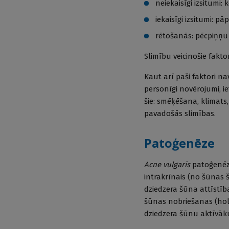
neiekaisīgi izsitumi:
iekaisīgi izsitumi: pā
rētošanās: pēcpiņņu 
Slimību veicinošie faktor
Kaut arī paši faktori na
personīgi novērojumi, ie
šie: smēķēšana, klimats
pavadošās slimības.
Patoģenēze
Acne vulgaris
patoģenēzi 
intrakrīnais (no šūnas 
dziedzera šūna attīstīb
šūnas nobriešanas (holo
dziedzera šūnu aktīvāku