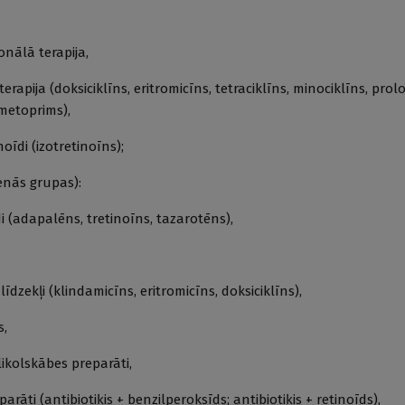
lā terapija,
ja (doksiciklīns, eritromicīns, tetraciklīns, minociklīns, prol
toprims),
di (izotretinoīns);
venās grupas):
adapalēns, tretinoīns, tazarotēns),
kļi (klindamicīns, eritromicīns, doksiciklīns),
,
olskābes preparāti,
(antibiotiķis + benzilperoksīds; antibiotiķis + retinoīds),