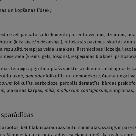
n kopšanas līdzekļi;
veida izvēli pamato šādi elementi: pacienta vecums, dzimums, ādas
būtne (iekaisīgie/neiekaisīgie), rētošanās pazīmes, skartās ana
ida rezultāti, terapijas veida izmaksas, ārstniecības līdzekļa lieto
 nesējviela (krēms, gels, losjons), iespējamās blaknes, psihosoci
mības terapiju apgrūtina plašs spektrs ar diferenciāli diagnostis
eroīdu akne,
demodex
folikulīts un demodekoze, Grama negatīvais
sporum
folikulīts, sarkoidoze, perorāls dermatīts, bārdas pseidofo
um
, plakanās kārpas,
milia
,
molluscum contagiosum
, siringiomas,
usparādības
darbotos, bet blakusparādības būtu minimālas, svarīgs ir pareiz
īms. Vienmēr jāpatur prātā ādas iespējamā alerģiskā reakcija pret