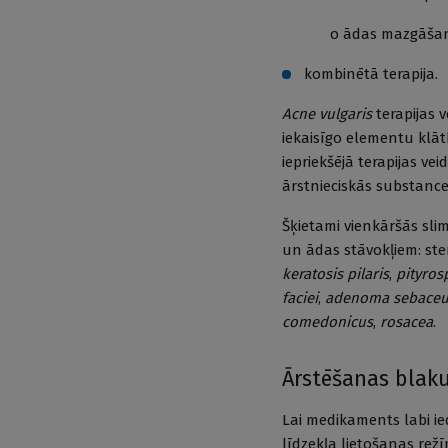
o ādas mazgāšanas u
kombinētā terapija.
Acne vulgaris
terapijas 
iekaisīgo elementu klāt
iepriekšējā terapijas ve
ārstnieciskās substances
Šķietami vienkāršās sli
un ādas stāvokļiem: st
keratosis pilaris
,
pityro
faciei
,
adenoma sebace
comedonicus
,
rosacea
.
Ārstēšanas blak
Lai medikaments labi ie
līdzekļa lietošanas rež