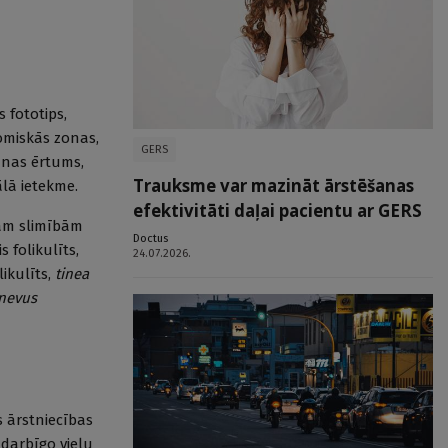
 fototips,
tomiskās zonas,
GERS
šanas ērtums,
Trauksme var mazināt ārstēšanas
ālā ietekme.
efektivitāti daļai pacientu ar GERS
kām slimībām
Doctus
 folikulīts,
24.07.2026.
likulīts,
tinea
nevus
s ārstniecības
 darbīgo vielu