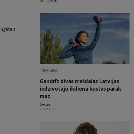
04.08.2026.
ongētais
Statistika
Gandrīz divas trešdaļas Latvijas
iedzīvotāju ikdienā kustas pārāk
maz
Doctus
28.07.2026.