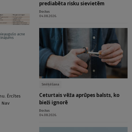
prediabēta risku sievietēm
Doctus
04.08.2026.
pieaugušo acne
dzinājums
Smēķēšana
Ceturtais vēža aprūpes balsts, ko
u. Ērcītes
bieži ignorē
. Nav
Doctus
04.08.2026.