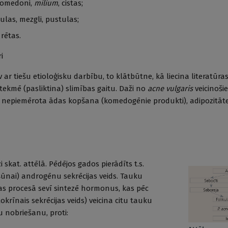
 komedoni,
milium
, cistas;
pulas, mezgli, pustulas;
rētas.
i
v ar tiešu etioloģisku darbību, to klātbūtne, kā liecina literatūra
tekmē (pasliktina) slimības gaitu. Daži no
acne vulgaris
veicinoši
, nepiemērota ādas kopšana (komedogēnie produkti), adipozitāte
skat. attēlā. Pēdējos gados pierādīts t.s.
šūnai) androgēnu sekrēcijas veids. Tauku
as procesā sevī sintezē hormonus, kas pēc
krīnais sekrēcijas veids) veicina citu tauku
 nobriešanu, proti: