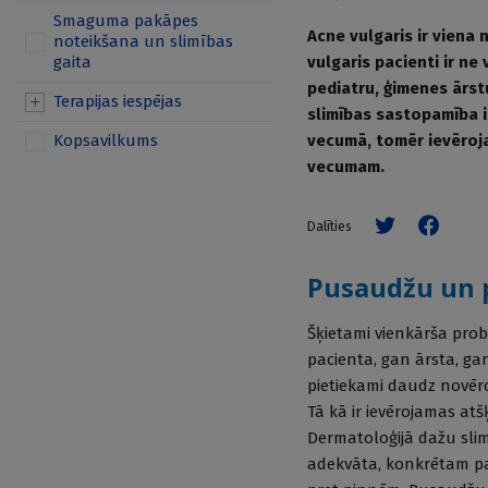
Smaguma pakāpes
Acne vulgaris ir viena
noteikšana un slimības
gaita
vulgaris pacienti ir ne
pediatru, ģimenes ārst
Terapijas iespējas
slimības sastopamība i
Kopsavilkums
vecumā, tomēr ievēroja
vecumam.
Dalīties
Pusaudžu un 
Šķietami vienkārša probl
pacienta, gan ārsta, ga
pietiekami daudz novēro
Tā kā ir ievērojamas atš
Dermatoloģijā dažu slim
adekvāta, konkrētam pa