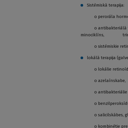
Sistēmiskā terapija:
o perorāla hormonā
o antibakteriālā terapi
minociklīns, trime
o sistēmiskie retinoī
lokālā terapija (gal
o lokālie retinoīdi (
o azelaīnskabe,
o antibakteriālie līdze
o benzilperoksīds
o salicilskābes, glik
o kombinētie preparāti 