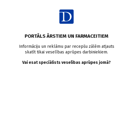
Ienākt
Raksta satura rādītājs
PORTĀLS ĀRSTIEM UN FARMACEITIEM
Klīniskā prakse
Osteoporoze
Vīriešu veselība
Bisfosfonāti
Informāciju un reklāmu par recepšu zālēm atļauts
skatīt tikai veselības aprūpes darbiniekiem.
Denosumabs
Teriparatīds
Hipogonādisms
Kalcijs
D vitamīns
Lūzumu risks
Vai esat speciālists veselības aprūpes jomā?
Osteoporoze vīriešiem. Vai
pastāv atšķirības vīriešu un
sieviešu osteoporozē?
S. Paudere–Logina
,
S. Černišova
04.06.2026.