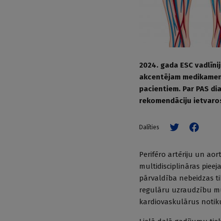
2024. gada ESC vadlīnij
akcentējam medikament
pacientiem. Par PAS di
rekomendāciju ietvaros
Dalīties
Perifēro artēriju un aor
multidisciplināras piee
pārvaldība nebeidzas ti
regulāru uzraudzību m
kardiovaskulārus noti