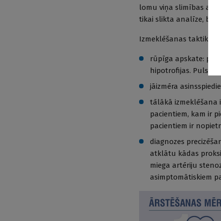
lomu viņa slimības attī
tikai slikta analīze, be
Izmeklēšanas taktika:
rūpīga apskate: paci
hipotrofijas. Pulsa 
jāizmēra asinsspied
tālākā izmeklēšana i
pacientiem, kam ir pi
pacientiem ir nopiet
diagnozes precizēšan
atklātu kādas proksi
miega artēriju steno
asimptomātiskiem pa