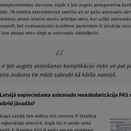
 asimptomātiskas stenozes, tāpēc ir ļoti augsts perioperatīva kar
sks. Tik izteikta atero­skleroze saistīta arī ar pašu asinsvadu sien
ēmas atrast relatīvi veselu artērijas vietu, kur uzlikt asinsvadu
zoperēt, bet endovaskulāri ārstētiem pacientiem šī situācija rezu
am pieejas vietu slēgt ar asinsvadu slēdzēj­ierīci.
ir ļoti augsts asiņošanas komplikāciju risks un pat p
sins zuduma tie mēdz sabrukt kā kāršu namiņš.
 Latvijā nepieciešama asinsvadu revaskularizācija PAS 
šobrīd jāvadās?
ijas Latvijā tiek veiktas trīs centros: P. Stradiņa
reģionālajā slimnīcā. Kopā tās ir vairāk nekā
 gadā. P. Stradiņa KUS ik gadu veicam apmēram