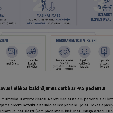
savus lielākos izaicinājumus darbā ar PAS pacientu!
 ar multifokālu aterosklerozi. Nereti mēs ārstējam pacientus ar kri
ējams precīzi noteikt arteriālo asinsspiedienu, jo arī rokas apasiņ
urināti vai pat slēgti. Šiem pacientiem bieži ir arī miega artēriju un