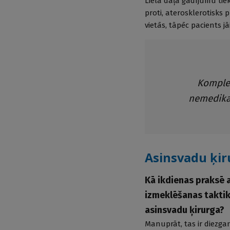
Lielā daļā gadījumu tie
proti, aterosklerotisks 
vietās, tāpēc pacients jā
Komple
nemedikam
Asinsvadu ķi
Kā ikdienas praksē 
izmeklēšanas taktik
asinsvadu ķirurga?
Manuprāt, tas ir diezga