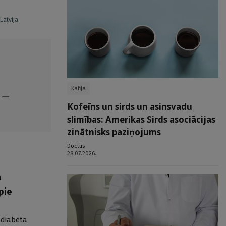
Latvijā
Kafija
 —
Kofeīns un sirds un asinsvadu
slimības: Amerikas Sirds asociācijas
zinātnisks paziņojums
Doctus
28.07.2026.
ā
pie
 diabēta