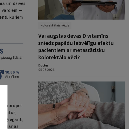
oma un dzīves
em vārdiem —
enti, kuriem
Kolorektālais vēzis
Vai augstas devas D vitamīns
sniedz papildu labvēlīgu efektu
pacientiem ar metastātisku
kolorektālo vēzi?
Doctus
05.08.2026.
ārās aprūpes
cientus,
tiagreganti,
smēķēšanas