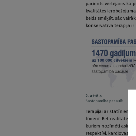
pacients vērtējams kā p
kvalitātes ierobežojuma
beidz smēķēt, sāc vairāk
konservatīva terapija ir
2. attēls
Sastopamība pasaulē
Terapijai ar statīniem,
līmenī. Bet realitātē 
kuriem nozīmēti asinsva
respektīvi, kardiovaskul