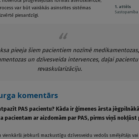
k novērota progresējušas formas ateroskleroze,
1. attēls
process var būt vairākās asinsrites sistēmas
Sastopamība 
izvērtē piesardzīgi.
ksa pieeja šiem pacientiem nozīmē medikamentozas,
entozas un dzīvesveida intervences, daļai pacientu
revaskularizāciju.
rurga komentārs
atpazīt PAS pacientu? Kāda ir ģimenes ārsta jēgpilnāk
a pacientam ar aizdomām par PAS, pirms viņš nokļūst 
n vienkārši: jebkurš mazkustīgu dzīvesveidu vedošs smēķētājs vai