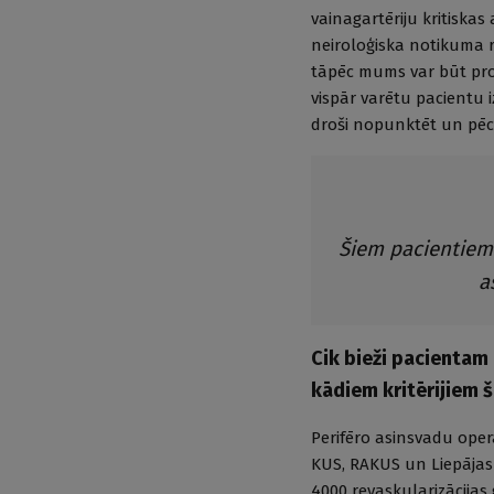
vainagartēriju kritiskas
neiroloģiska notikuma ri
tāpēc mums var būt probl
vispār varētu pacientu i
droši nopunktēt un pēc t
Šiem pacientiem 
a
Cik bieži pacientam
kādiem kritērijiem 
Perifēro asinsvadu operāc
KUS, RAKUS un Liepājas 
4000 revaskularizācijas