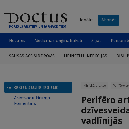
Ienākt
Abonēt
PORTĀLS ĀRSTIEM UN FARMACEITIEM
Nozares
Medicīnas oriģinālraksti
Ziņas
Personīb
SAUSĀS ACS SINDROMS
URĪNCEĻU INFEKCIJAS
DISLI
Klīniskā prakse
Perifēro ar
Raksta satura rādītājs
Perifēro a
Asinsvadu ķirurga
komentārs
dzīvesveid
vadlīnijās