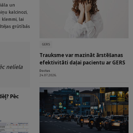
diāla un
iņu kalcinozi,
 klemmi, lai
ltējas grūtībās
GERS
Trauksme var mazināt ārstēšanas
efektivitāti daļai pacientu ar GERS
ēc neliela
Doctus
24.07.2026.
dēļ? Pēc