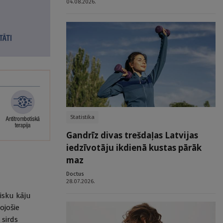
04.08.2026.
Statistika
Gandrīz divas trešdaļas Latvijas
iedzīvotāju ikdienā kustas pārāk
maz
Doctus
28.07.2026.
tisku kāju
ojošie
 sirds