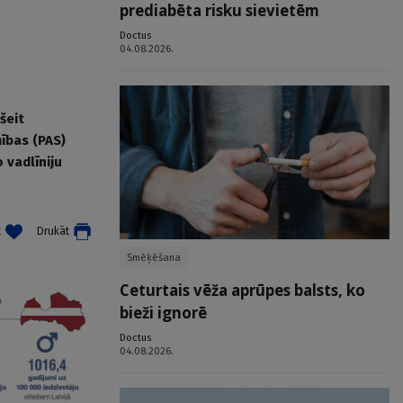
prediabēta risku sievietēm
Doctus
04.08.2026.
šeit
ības (PAS)
 vadlīniju
t
Drukāt
Smēķēšana
Ceturtais vēža aprūpes balsts, ko
bieži ignorē
Doctus
04.08.2026.