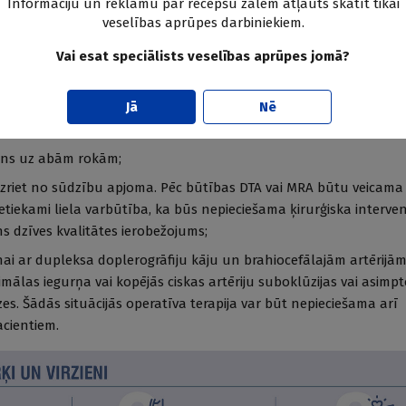
Informāciju un reklāmu par recepšu zālēm atļauts skatīt tikai
stībā un nozīmīgumu tās atmešanai. Arī cukura diabēts pacientam
veselības aprūpes darbiniekiem.
z izpratnes par tā ietekmi uz veselību kopumā.
Vai esat speciālists veselības aprūpes jomā?
Jā
Nē
ents ir jāizģērbj, jāapskata kājas, vai nav apmatojuma zuduma,
iztrūkums, čūlas pēdās un pirkststarpās;
iens uz abām rokām;
zriet no sūdzību apjoma. Pēc būtības DTA vai MRA būtu veicama t
etiekami liela varbūtība, ka būs nepieciešama ķirurģiska intervenc
ns dzīves kvalitātes ierobežojums;
ai ar dup­leksa doplerogrāfiju kāju un brahiocefālajām artērijām p
mālas iegurņa vai kopējās ciskas artēriju suboklūzijas vai asimp
zes. Šādās situācijās operatīva terapija var būt nepieciešama arī
cientiem.