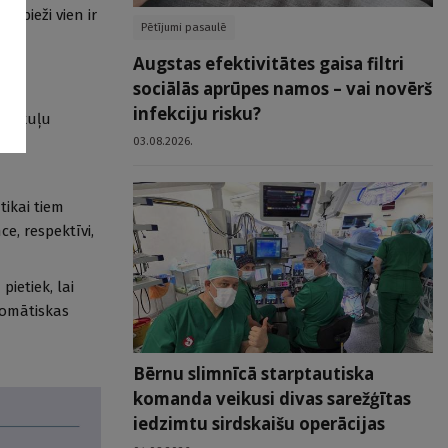
 bieži vien ir
Pētījumi pasaulē
Augstas efektivitātes gaisa filtri
sociālās aprūpes namos – vai novērš
infekciju risku?
 muskuļu
03.08.2026.
ikai tiem
e, respektīvi,
ietiek, lai
tomātiskas
Bērnu slimnīcā starptautiska
komanda veikusi divas sarežģītas
iedzimtu sirdskaišu operācijas