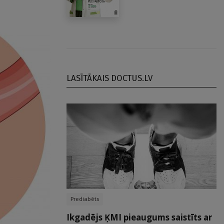
LASĪTĀKAIS DOCTUS.LV
Prediabēts
Ikgadējs ĶMI pieaugums saistīts ar