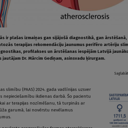
ās ir plašas izmaiņas gan sijājošā diagnostikā, gan ārstēšanā, 
ozās terapijas rekomendāciju jaunumus perifēro artēriju slim
agnostikas, profilakses un ārstēšanas iespējām Latvijā jaunāko
 jautājam Dr. Mārcim Gediņam, asinsvadu ķirurgam.
Saglabā
tas slimību (PAAS) 2024. gada vadlīnijas uzsver
jas nepieciešamību ikdienas darbā. Šo pacientu
kai ar terapijas nozīmēšanu, tā turpinās ar
ūža garumā, lai novērstu nevēlamus
kumus.