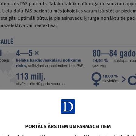
otenciāls PAS pacients. Tālākā taktika atkarīga no sūdzību apj
. Lielu daļu PAS pacientu mēs jokojoties varam izārstēt ar pieci
 staigāt! Optimāli būtu, ja pie asinsvadu ķirurga nonāktu tie paci
 mazefektīva vai neefektīva.
 antiagregantiem un dzīvesveida korekcijai būtu jāsākas jau prim
ambulatorajās pieņemšanās mēs nepiedodami bieži konsultējam pa
PORTĀLS ĀRSTIEM UN FARMACEITIEM
dus paplašinoši medikamenti, bet nav izrakstīti ne statīni, ne an
ārie riski netiek koriģēti. Un reti kurš pacients patiešām izprot 