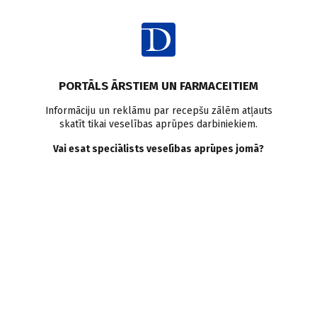
Ienākt
Raksta satura rādītājs
PORTĀLS ĀRSTIEM UN FARMACEITIEM
Intervijas
Ģimenes medicīna
Lauku ģimenes ārsti
Informāciju un reklāmu par recepšu zālēm atļauts
skatīt tikai veselības aprūpes darbiniekiem.
GUNA ŠMITE: Tiekam galā!
Vai esat speciālists veselības aprūpes jomā?
Jaunā ģimenes ārste
Lietuvas pierobežā
D. Ričika
19.10.2022.