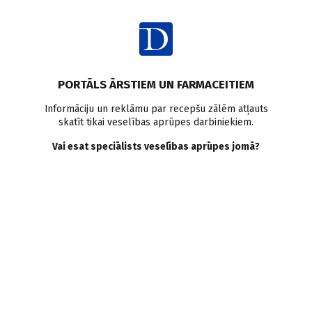
Ienākt
Viedokļi un komentāri
Veselības aprūpes finansēšana
PORTĀLS ĀRSTIEM UN FARMACEITIEM
Medicīnas ekonomika
Informāciju un reklāmu par recepšu zālēm atļauts
skatīt tikai veselības aprūpes darbiniekiem.
“Frīraideri”, atbildība un
Vai esat speciālists veselības aprūpes jomā?
veselības aprūpes konti
G. Skrebele
08.01.2014.