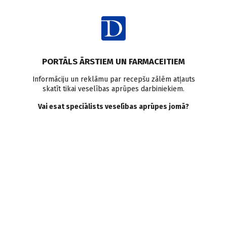
Ienākt
Latvijā
PORTĀLS ĀRSTIEM UN FARMACEITIEM
Izraudzīti jauni slimnīcu
Informāciju un reklāmu par recepšu zālēm atļauts
skatīt tikai veselības aprūpes darbiniekiem.
valdes priekšsēdētāji
Vai esat speciālists veselības aprūpes jomā?
Veselības ministrija
13.06.2011.