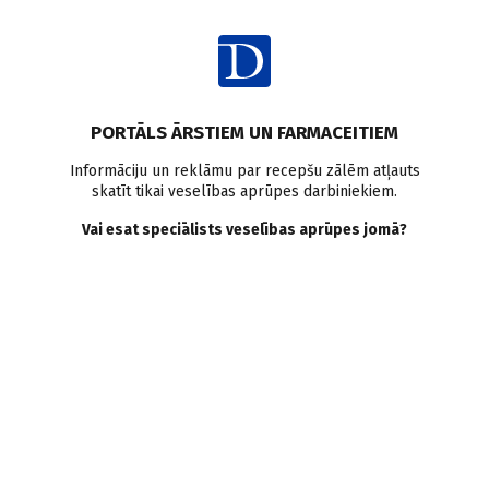
Ienākt
Latvijā
PORTĀLS ĀRSTIEM UN FARMACEITIEM
Latvijas Ģimenes ārstu
Informāciju un reklāmu par recepšu zālēm atļauts
skatīt tikai veselības aprūpes darbiniekiem.
asociācijā jauna vadība
Vai esat speciālists veselības aprūpes jomā?
Doctus
07.06.2011.