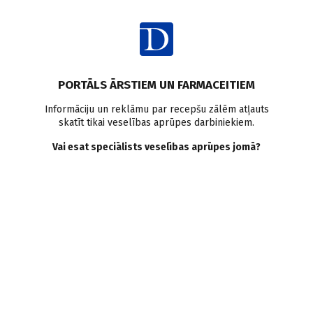
Ienākt
Latvijā
PORTĀLS ĀRSTIEM UN FARMACEITIEM
Mobilais veselības aprūpes
Informāciju un reklāmu par recepšu zālēm atļauts
skatīt tikai veselības aprūpes darbiniekiem.
centrs saņem unikālu
Vai esat speciālists veselības aprūpes jomā?
ultraskaņas skeneri
Doctus
07.06.2011.