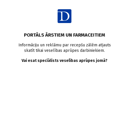
Ienākt
Pasaulē
Ādas audzēji
Melanoma
Pētījumi pasaulē
PORTĀLS ĀRSTIEM UN FARMACEITIEM
Nemelanomas ādas vēzis ir
Informāciju un reklāmu par recepšu zālēm atļauts
skatīt tikai veselības aprūpes darbiniekiem.
nāves cēlonis vairāk cilvēku
Vai esat speciālists veselības aprūpes jomā?
nekā melanoma
Doctus
17.10.2023.