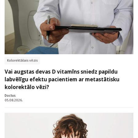
Kolorektālais vēzis
Vai augstas devas D vitamīns sniedz papildu
labvēlīgu efektu pacientiem ar metastātisku
kolorektālo vēzi?
Doctus
05.08.2026.