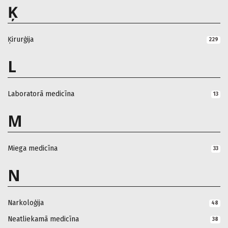
Ķ
Ķirurģija
229
L
Laboratorā medicīna
13
M
Miega medicīna
33
N
Narkoloģija
48
Neatliekamā medicīna
38