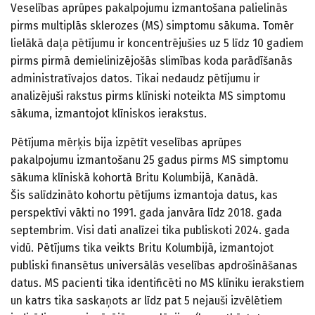
Veselības aprūpes pakalpojumu izmantošana palielinās
pirms multiplās sklerozes (MS) simptomu sākuma. Tomēr
lielākā daļa pētījumu ir koncentrējušies uz 5 līdz 10 gadiem
pirms pirmā demielinizējošās slimības koda parādīšanās
administratīvajos datos. Tikai nedaudz pētījumu ir
analizējuši rakstus pirms klīniski noteikta MS simptomu
sākuma, izmantojot klīniskos ierakstus.
Pētījuma mērķis bija izpētīt veselības aprūpes
pakalpojumu izmantošanu 25 gadus pirms MS simptomu
sākuma klīniskā kohortā Britu Kolumbijā, Kanādā.
Šis salīdzināto kohortu pētījums izmantoja datus, kas
perspektīvi vākti no 1991. gada janvāra līdz 2018. gada
septembrim. Visi dati analīzei tika publiskoti 2024. gada
vidū. Pētījums tika veikts Britu Kolumbijā, izmantojot
publiski finansētus universālās veselības apdrošināšanas
datus. MS pacienti tika identificēti no MS klīniku ierakstiem
un katrs tika saskaņots ar līdz pat 5 nejauši izvēlētiem