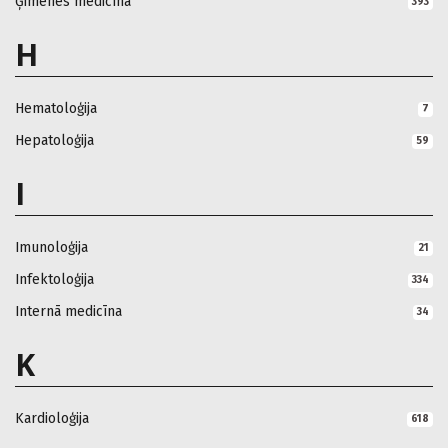
Ģimenes medicīna
393
H
Hematoloģija
7
Hepatoloģija
59
I
Imunoloģija
21
Infektoloģija
334
Internā medicīna
34
K
Kardioloģija
618