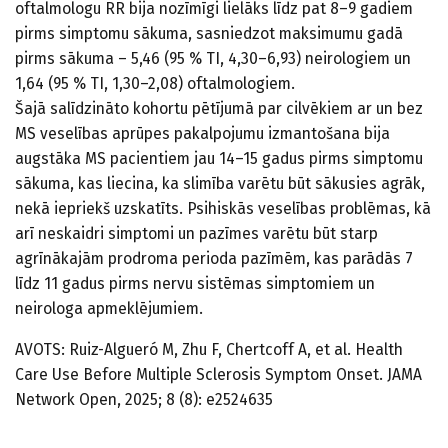
oftalmologu RR bija nozīmīgi lielāks līdz pat 8–9 gadiem
pirms simptomu sākuma, sasniedzot maksimumu gadā
pirms sākuma – 5,46 (95 % TI, 4,30–6,93) neirologiem un
1,64 (95 % TI, 1,30–2,08) oftalmologiem.
Šajā salīdzināto kohortu pētījumā par cilvēkiem ar un bez
MS veselības aprūpes pakalpojumu izmantošana bija
augstāka MS pacientiem jau 14–15 gadus pirms simptomu
sākuma, kas liecina, ka slimība varētu būt sākusies agrāk,
nekā iepriekš uzskatīts. Psihiskās veselības problēmas, kā
arī neskaidri simptomi un pazīmes varētu būt starp
agrīnākajām prodroma perioda pazīmēm, kas parādās 7
līdz 11 gadus pirms nervu sistēmas simptomiem un
neirologa apmeklējumiem.
AVOTS: Ruiz-Algueró M, Zhu F, Chertcoff A, et al. Health
Care Use Before Multiple Sclerosis Symptom Onset. JAMA
Network Open, 2025; 8 (8): e2524635