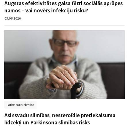
Augstas efektivitātes gaisa filtri sociālās aprūpes
namos – vai novērš infekciju risku?
03.08.2026.
Parkinsona slimība
Asinsvadu slimības, nesteroīdie pretiekaisuma
līdzekļi un Parkinsona slimības risks