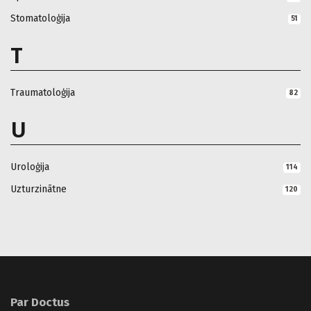
Stomatoloģija
51
T
Traumatoloģija
82
U
Uroloģija
114
Uzturzinātne
120
Par Doctus