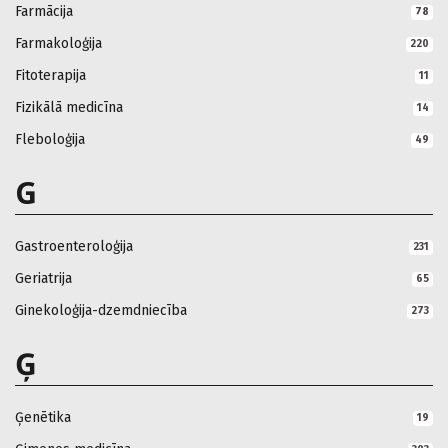
Farmācija
78
Farmakoloģija
220
Fitoterapija
11
Fizikālā medicīna
14
Fleboloģija
49
G
Gastroenteroloģija
231
Geriatrija
65
Ginekoloģija-dzemdniecība
273
Ģ
Ģenētika
19