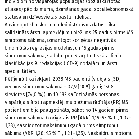
indivīdiem no vispārējās populācijas (bez atkārtotas
atlases) pēc dzimuma, dzimšanas gada, sociālekonomiskā
statusa un dzīvesvietas pasta indeksa.
Apvienojot klīniskos un administratīvos datus, tika
salīdzināts ārstu apmeklējumu biežums 25 gadus pirms MS
simptomu sākuma, izmantojot koriģētus negatīvās
binomiālās regresijas modeļus, un 15 gadus pirms
simptomu sākuma, sadalot pēc Starptautiskās slimību
klasifikācijas 9. redakcijas (ICD-9) nodaļām un ārstu
specialitātēm.
Pētījumā tika iekļauti 2038 MS pacienti (vidējais [SD]
vecums simptomu sākumā – 37,9 [10,9] gadi; 1508
sievietes [74,0 %]) un 10 182 salīdzināmās personas.
Vispārējais ārstu apmeklējumu biežuma rādītājs (RR) MS
pacientiem bija paaugstināts, sākot no 14 gadiem pirms
simptomu sākuma (koriģētais RR [ARR] 1,19; 95 % TI, 1,07–
1,33), sasniedzot maksimumu gadā pirms simptomu
sākuma (ARR 1,28; 95 % TI, 1,21–1,35). Neskaidru simptomu