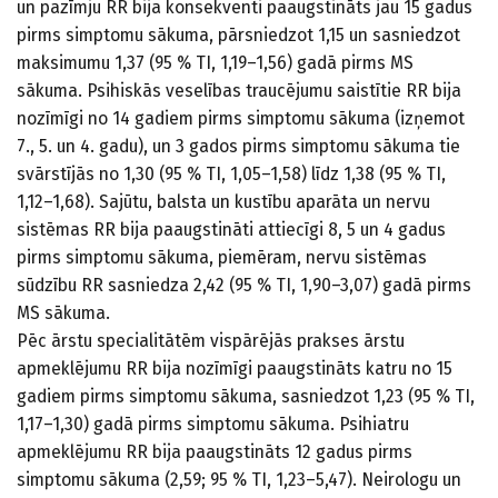
un pazīmju RR bija konsekventi paaugstināts jau 15 gadus
pirms simptomu sākuma, pārsniedzot 1,15 un sasniedzot
maksimumu 1,37 (95 % TI, 1,19–1,56) gadā pirms MS
sākuma. Psihiskās veselības traucējumu saistītie RR bija
nozīmīgi no 14 gadiem pirms simptomu sākuma (izņemot
7., 5. un 4. gadu), un 3 gados pirms simptomu sākuma tie
svārstījās no 1,30 (95 % TI, 1,05–1,58) līdz 1,38 (95 % TI,
1,12–1,68). Sajūtu, balsta un kustību aparāta un nervu
sistēmas RR bija paaugstināti attiecīgi 8, 5 un 4 gadus
pirms simptomu sākuma, piemēram, nervu sistēmas
sūdzību RR sasniedza 2,42 (95 % TI, 1,90–3,07) gadā pirms
MS sākuma.
Pēc ārstu specialitātēm vispārējās prakses ārstu
apmeklējumu RR bija nozīmīgi paaugstināts katru no 15
gadiem pirms simptomu sākuma, sasniedzot 1,23 (95 % TI,
1,17–1,30) gadā pirms simptomu sākuma. Psihiatru
apmeklējumu RR bija paaugstināts 12 gadus pirms
simptomu sākuma (2,59; 95 % TI, 1,23–5,47). Neirologu un