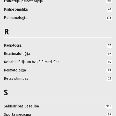
Psihiatrija-psihoterapija
313
Psihosomatika
43
Pulmonoloģija
173
R
Radioloģija
37
Reanimatoloģija
19
Rehabilitācija un fizikālā medicīna
16
Reimatoloģija
99
Retās slimības
25
S
Sabiedrības veselība
395
Sporta medicīna
19