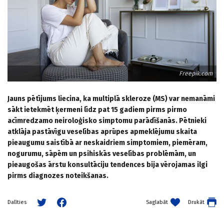
Freepik.com
Jauns pētījums liecina, ka multiplā skleroze (MS) var nemanāmi
sākt ietekmēt ķermeni līdz pat 15 gadiem pirms pirmo
acīmredzamo neiroloģisko simptomu parādīšanās. Pētnieki
atklāja pastāvīgu veselības aprūpes apmeklējumu skaita
pieaugumu saistībā ar neskaidriem simptomiem, piemēram,
nogurumu, sāpēm un psihiskās veselības problēmām, un
pieaugošas ārstu konsultāciju tendences bija vērojamas ilgi
pirms diagnozes noteikšanas.
Saglabāt
Drukāt
Dalīties