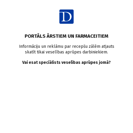
Ienākt
PORTĀLS ĀRSTIEM UN FARMACEITIEM
Informāciju un reklāmu par recepšu zālēm atļauts
skatīt tikai veselības aprūpes darbiniekiem.
ŽURNĀLS
Skatīt visus
Vai esat speciālists veselības aprūpes jomā?