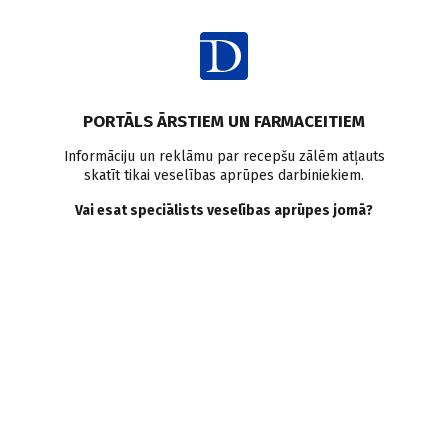
Ienākt
Raksta satura rādītājs
PORTĀLS ĀRSTIEM UN FARMACEITIEM
Klīniskā prakse
Informāciju un reklāmu par recepšu zālēm atļauts
skatīt tikai veselības aprūpes darbiniekiem.
Diabetoporoze — jauna
Vai esat speciālists veselības aprūpes jomā?
diabēta komplikācija.
Veltīts Pasaules
Osteoporozes dienai 2017
I. Rasa
,
M. Gureviča
01.11.2017.
Raksta mērķis — iepazīstināt ar kaulu minerālā blīvuma
izmaiņām un kaulu lūzumu risku pacientiem ar cukura diabētu,
tā ārstēšanā lietojamo medikamentu radīto iespaidu uz