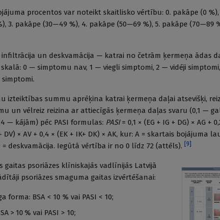
ājuma procentos var noteikt skaitlisko vērtību: 0. pakāpe (0 %),
%), 3. pakāpe (30—49 %), 4. pakāpe (50—69 %), 5. pakāpe (70—89 %
 infiltrācija un deskvamācija — katrai no četrām ķermeņa ādas d
skalā: 0 — simptomu nav, 1 — viegli simptomi, 2 — vidēji simptomi
i simptomi.
mu izteiktības summu aprēķina katrai ķermeņa daļai atsevišķi, rei
 un vēlreiz reizina ar attiecīgās ķermeņa daļas svaru (0,1 — gal
0,4 — kājām) pēc PASI formulas:
PASI
= 0,1 × (EG + IG + DG) × AG + 0,
 + DV) × AV + 0,4 × (EK + IK+ DK) × AK, kur: A = skartais bojājuma l
[
9
]
 D = deskvamācija. Iegūtā vērtība ir no 0 līdz 72 (attēls).
gaitas psoriāzes klīniskajās vadlīnijās Latvijā
ādītāji psoriāzes smaguma gaitas izvērtēšanai:
aga forma: BSA < 10 % vai PASI < 10;
SA > 10 % vai PASI > 10;