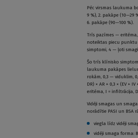
Pēc virsmas laukuma boj
9 %), 2. pakāpe (10—29 
6. pakāpe (90—100 %).
Trīs pazīmes — eritēma,
noteiktas piecu punktu 
simptomi, 4 — ļoti smag
Šo trīs klīnisko simpto
laukuma pakāpes lielumu
rokām, 0,3 — viduklim, 
DR) × AR + 0,3 × (EV + IV
eritēma, I = infiltrācija,
Vidēji smagas un smagas 
norādītie PASI un BSA r
viegla līdz vidēji sm
vidēji smaga forma: B