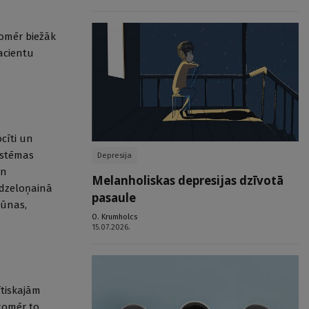
tomēr biežāk
acientu
cīti un
sistēmas
Depresija
un
Melanholiskas depresijas dzīvotā
 dzeloņainā
pasaule
šūnas,
O. Krumholcs
15.07.2026.
ītiskajām
 tomēr to