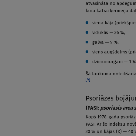
atvasināta no apdeguma
kura katrai ķermeņa daļ
viena kāja (priekšp
viduklis — 36 %,
galva — 9 %,
viens augšdelms (pr
dzimumorgāni — 1 %
Šā laukuma noteikšanai
[
9
]
Psoriāzes bojāj
(PASI:
psoriasis area 
Kopš 1978. gada psoriāz
PASI. Ar šo indeksu novē
30 % un kājas (K) — 40 