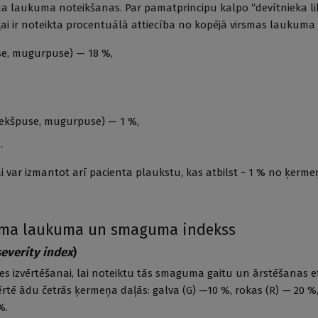
 laukuma noteikšanas. Par pamatprincipu kalpo “devītnieka li
ai ir noteikta procentuālā attiecība no kopējā virsmas laukuma 
use, mugurpuse) — 18 %,
iekšpuse, mugurpuse) — 1 %,
.
 var izmantot arī pacienta plaukstu, kas atbilst ~ 1 % no ķerm
uma laukuma un smaguma indekss
severity index
)
es izvērtēšanai, lai noteiktu tās smaguma gaitu un ārstēšanas ef
rtē ādu četrās ķermeņa daļās: galva (G) —10 %, rokas (R) — 20 %, 
%.