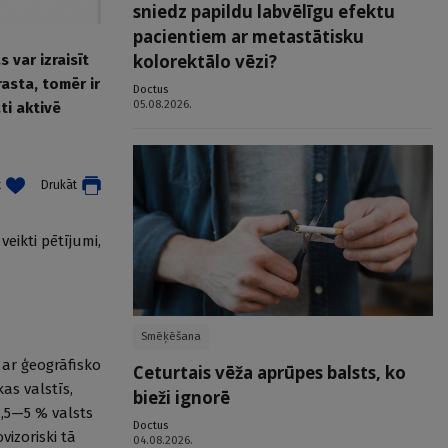
sniedz papildu labvēlīgu efektu
pacientiem ar metastātisku
kolorektālo vēzi?
 var izraisīt
rasta, tomēr ir
Doctus
05.08.2026.
ti aktivē
t
Drukāt
veikti pētījumi,
Smēķēšana
a ar ģeogrāfisko
Ceturtais vēža aprūpes balsts, ko
kas valstīs,
bieži ignorē
1,5—5 % valsts
Doctus
vizoriski tā
04.08.2026.