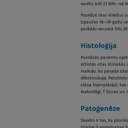
varētu būt 23 000—46 00
Psoriāze skar vīriešus 
izpaužas 18—39 gadu ve
parādās vecumā līdz 20
Histoloģija
Psoriāzes pacientu epid
attīstās citas klīniskā
reakciju, ko pavada izt
diferenciācija. Patohis
slāņa hiperplāzija), kas
makrofāgi, T šūnas un ne
Patoģenēze
Skaidrs ir tas, ka psor
šūnām (Langerhansa šūn