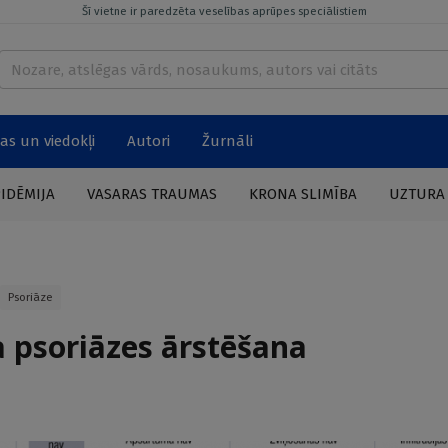
Šī vietne ir paredzēta veselības aprūpes speciālistiem
as un viedokļi
Autori
Žurnāli
PIDĒMIJA
VASARAS TRAUMAS
KRONA SLIMĪBA
UZTURA
Psoriāze
 psoriāzes ārstēšana