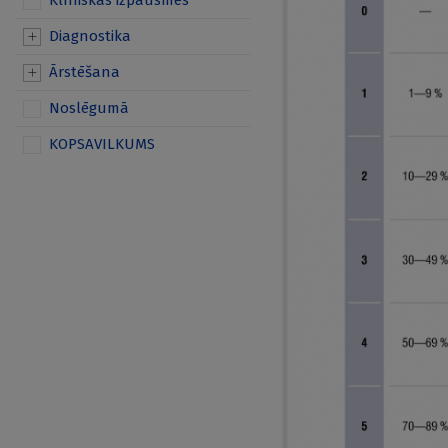
Klīniskās izpausmes
Diagnostika
Ārstēšana
Noslēgumā
KOPSAVILKUMS