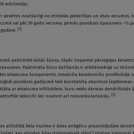
0 iedzīvotāju.
un sievietes neatkarīgi no etniskās piederības un visos vecumos, 
cumā vai pēc 50 gadu vecuma, pirmās psoriāzes izpausmes ~⅓ p
[
2
]
 gadiem.
ermā paātrināti dalās šūnas, tāpēc nepareizi pārragojas keratino
s izpausmes. Paātrināta šūnu dalīšanās ir atbildreakcija uz imūn
eikts iekaisuma komponents, izmainīta keratinocītu proliferācija 
toloģiski psoriāzes gadījumā tiek konstatēta akantoze (epidermas
 klāta ar iekaisuma infiltrātiem, kuru veido dermas dendrītiskās 
[
3
]
itorfilie leikocīti. Var novērot arī neovaskularizāciju.
iāzes attīstībā liela nozīme ir ādas antigēnu prezentējošām dendr
ām), kas atrodas ādas dzeloņainajā slānī (
stratum spinosus
),