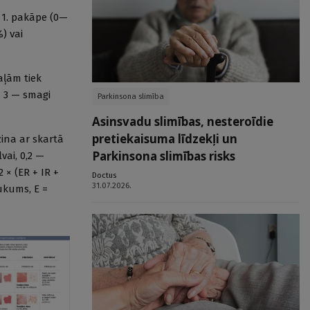
 1. pakāpe (0—
) vai
aļām tiek
, 3 — smagi
Parkinsona slimība
Asinsvadu slimības, nesteroīdie
pretiekaisuma līdzekļi un
zina ar skartā
Parkinsona slimības risks
vai, 0,2 —
2 × (ER + IR +
Doctus
31.07.2026.
aukums, E =