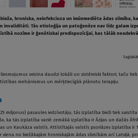
 bieža, hroniska, neinfekcioza un imūnmediēta ādas slimība, kas
 invaliditāti. Tās etioloģija un patoģenēze nav līdz galam izp
tīstībā nozīme ir ģenētiskai predispozīcijai, kas tālāk neadekvā
Saglabā
liesmojumus veicina daudzi lokāli un sistēmiski faktori, taču tiek 
attīstības mehānismus un mērķtiecīgāk plānotu terapiju.
a
25 miljonus) pasaules iedzīvotāju, tās izplatība bieži tiek saistīt
da, ka tās izplatība variē: zemākā izplatība ir Āzijas un dažās Āfri
 un Kaukāza valstīs. Attīstītajās valstīs psoriāzes izplatība ir 
r viena no biežākajām hroniskajām ādas slimībām arī Latvijā, pro