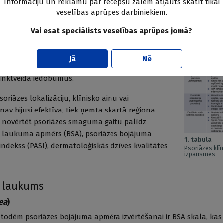
Informāciju un reklāmu par recepšu zālēm atļauts skatīt tikai
veselības aprūpes darbiniekiem.
gnosticē klīniski, novēro:
Vai esat speciālists veselības aprūpes jomā?
jas vietas,
Jā
Nē
 punktveida asiņošanu pēc zvīņu noņemšanas,
nktveida iedobumus.
soriāzes lokalizāciju, klīnisko ainu vai
nav bijusi efektīva, tiek ņemta skartā reģiona
i novērtēt psoriāzes smaguma gaitu palīdz
a laukuma apmērs (BSA), psoriāzes bojājuma
1. tabula
ekss (PASI), dermatoloģiskās dzīves kvalitātes
Psoriāzes klīn
izpausmes
 laukums
ea
)
todēm psoriāzes bojājuma apmēra izvērtēšanai ir BSA skala, kas