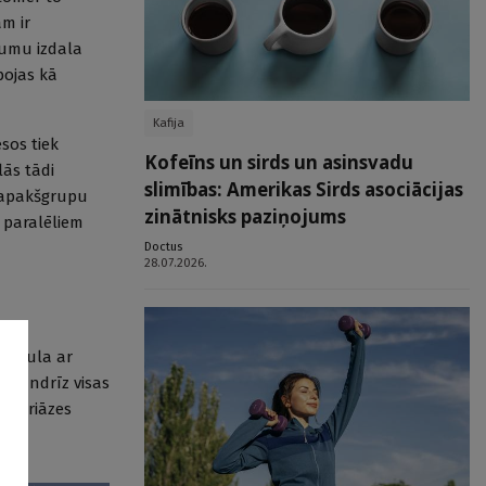
ām ir
jumu izdala
bojas kā
Kafija
esos tiek
Kofeīns un sirds un asinsvadu
lās tādi
slimības: Amerikas Sirds asociācijas
) apakšgrupu
zinātnisks paziņojums
m paralēliem
Doctus
28.07.2026.
 papula ar
j gandrīz visas
 psoriāzes