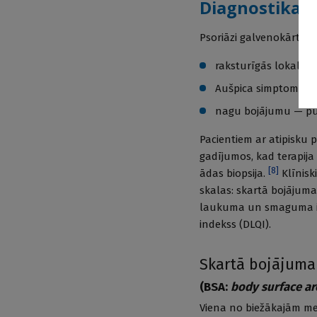
Diagnostika
Psoriāzi galvenokārt dia
raksturīgās lokalizāci
Aušpica simptomu —
nagu bojājumu — pu
Pacientiem ar atipisku p
gadījumos, kad terapija 
[
8
]
ādas biopsija.
Klīnisk
skalas: skartā bojājum
laukuma un smaguma ind
indekss (DLQI).
Skartā bojājuma
(BSA:
body surface ar
Viena no biežākajām me