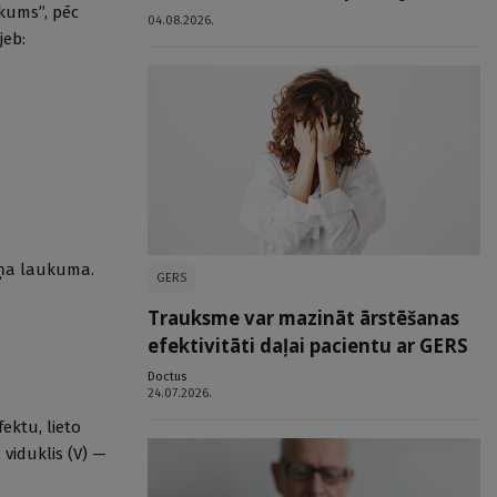
kums”, pēc
04.08.2026.
jeb:
eņa laukuma.
GERS
Trauksme var mazināt ārstēšanas
efektivitāti daļai pacientu ar GERS
Doctus
24.07.2026.
ektu, lieto
viduklis (V) —