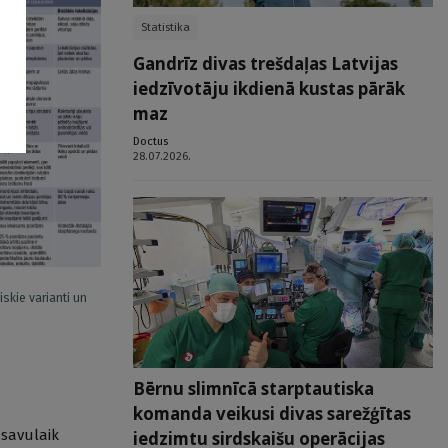
Statistika
Gandrīz divas trešdaļas Latvijas
iedzīvotāju ikdienā kustas pārāk
maz
Doctus
28.07.2026.
iskie varianti un
Bērnu slimnīcā starptautiska
komanda veikusi divas sarežģītas
 savulaik
iedzimtu sirdskaišu operācijas