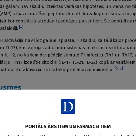
dz galam nav skaidri. Izteiktas vairākas hipotēzes, un viena no t
(AMP) atpazīšana. Šos peptīdus kā atbildreakciju uz šūnas bojā
rīgā koncentrācijā atrodami psoriāzes pacientiem. Šie peptīdi dar
[
4
]
palaidēji.
 aktivācija nav līdz galam izprasta, ir skaidrs, ka tālākajos proc
1 un Th17), kas vairojas ādā. Imūnsistēmas reakcijas rezultātā izda
un IL–12, no kuriem divi pēdējie stimulē T limfocītu (Th1 un Th17
iāciju. Th17 izdalītie citokīni (IL–17, IL–21, IL–22) kopā ar vairākie
[
5
;
6
]
atinocītu aktivāciju un tālāku proliferāciju epidermā.
ausmes
 psoriāzei (
psoriasis vulgaris
) raksturīgās pazīmes ir eritematoza
ām un sudrabaini baltām zvīņām. Tās ir asi norobežotas, retāk klā
zamas daudzas mazas, plaši izplatītas papulas. Detalizētāk par
[
7
;
8
]
īgajām īpašībām skatīt 1. tabulā.
PORTĀLS ĀRSTIEM UN FARMACEITIEM