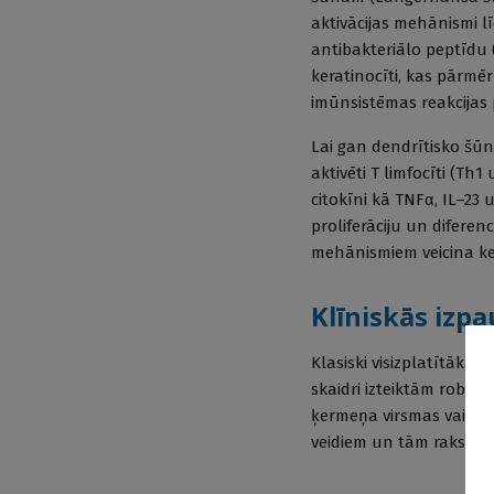
aktivācijas mehānismi lī
antibakteriālo peptīdu 
keratinocīti, kas pārmē
imūnsistēmas reakcijas 
Lai gan dendrītisko šūnu
aktivēti T limfocīti (Th
citokīni kā TNFα, IL–23 
proliferāciju un diferenc
mehānismiem veicina ker
Klīniskās izp
Klasiski visizplatītākajai
skaidri izteiktām robež
ķermeņa virsmas vai red
veidiem un tām rakstur