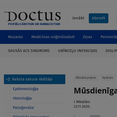
Ienākt
Abonēt
PORTĀLS ĀRSTIEM UN FARMACEITIEM
Nozares
Medicīnas oriģinālraksti
Ziņas
Personīb
SAUSĀS ACS SINDROMS
URĪNCEĻU INFEKCIJAS
DISLI
Klīniskā prakse
Apskats
Raksta satura rādītājs
Mūsdienīga
Epidemioloģija
Histoloģija
I. Mikažāns
23.11.2020.
Patoģenēze