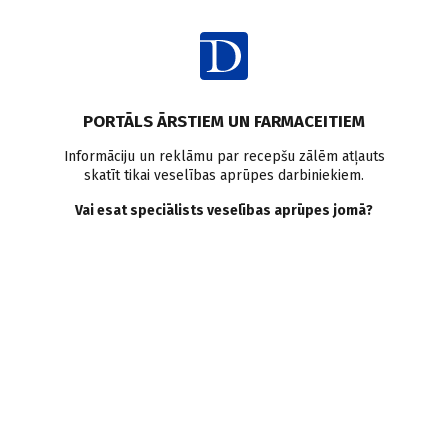
Ienākt
Raksta satura rādītājs
PORTĀLS ĀRSTIEM UN FARMACEITIEM
Klīniskā prakse
Informāciju un reklāmu par recepšu zālēm atļauts
skatīt tikai veselības aprūpes darbiniekiem.
Urodinamiskie izmeklējumi
Vai esat speciālists veselības aprūpes jomā?
un urīna nesaturēšanas
diagnostika
Z. Pilsētniece
10.11.2008.
Urodinamiski izmeklējumi ir funkcionālu izmeklējumu kopums,
ko izmanto pacientiem ar dažādiem urinācijas traucējumiem un
apakšējo urīnceļu simptomiem. Liela daļa šo pacientu cieš no
urīna nesaturēšanas, tāpēc raksta mērķis ir iepazīstināt ar