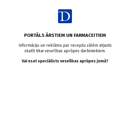
Ienākt
Raksta satura rādītājs
PORTĀLS ĀRSTIEM UN FARMACEITIEM
Attiecības, pacienti, ētika
Konkurence
Koleģialitāte
Informāciju un reklāmu par recepšu zālēm atļauts
skatīt tikai veselības aprūpes darbiniekiem.
Kurš ģenerālis negrib kļūt
Vai esat speciālists veselības aprūpes jomā?
par pulkvedi?! Speciālistu
konkurence
G. Skrebele
,
L. Meķe
05.02.2016.