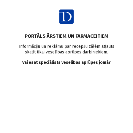
Ienākt
Raksta satura rādītājs
PORTĀLS ĀRSTIEM UN FARMACEITIEM
Veselības aprūpes sistēma
e-veselība
Informāciju un reklāmu par recepšu zālēm atļauts
skatīt tikai veselības aprūpes darbiniekiem.
Brīdi pirms vētras? E-
Vai esat speciālists veselības aprūpes jomā?
veselība: fakti, pieredze,
tendences
L. Meķe
,
I. Bikava
10.09.2015.