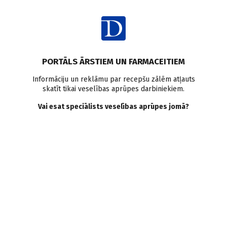
Ienākt
Veselības aprūpes sistēma
PORTĀLS ĀRSTIEM UN FARMACEITIEM
Būs raibi rūtaini
Informāciju un reklāmu par recepšu zālēm atļauts
skatīt tikai veselības aprūpes darbiniekiem.
A. Valtere
Vai esat speciālists veselības aprūpes jomā?
20.03.2009.