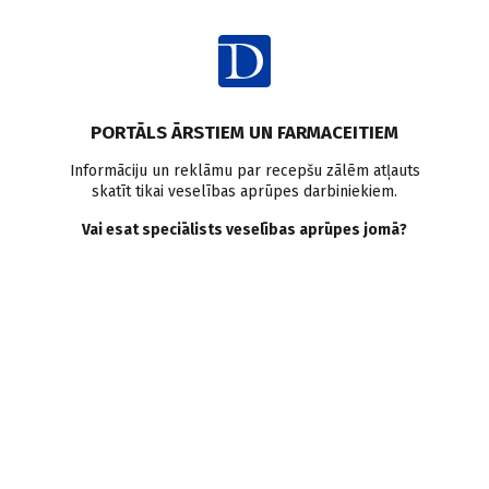
Ienākt
Latvijā
Izglītība
Medicīna reģionos
PORTĀLS ĀRSTIEM UN FARMACEITIEM
Vidzemes slimnīca
Informāciju un reklāmu par recepšu zālēm atļauts
skatīt tikai veselības aprūpes darbiniekiem.
iesaistīsies Jauno mediķu
Vai esat speciālists veselības aprūpes jomā?
akadēmijas filiāles darbā
B. Brila
24.10.2016.