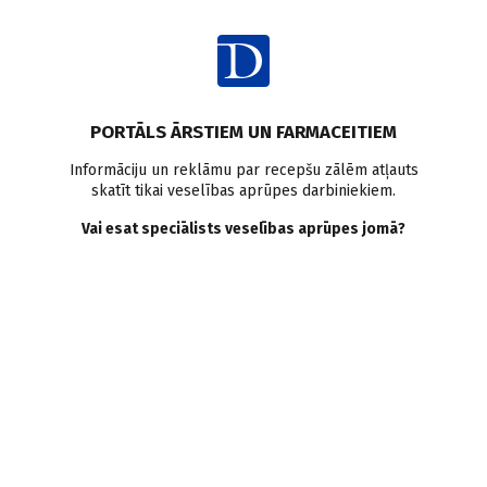
Ienākt
Pasaulē
Bariatriskā ķirurģija
Dziļo vēnu tromboze
PORTĀLS ĀRSTIEM UN FARMACEITIEM
Trombembolija
Informāciju un reklāmu par recepšu zālēm atļauts
skatīt tikai veselības aprūpes darbiniekiem.
Ar bariatrisko ķirurģiju
Vai esat speciālists veselības aprūpes jomā?
saistītais venozās
trombembolijas risks
ilgtermiņā samazinās
Doctus
21.06.2024.