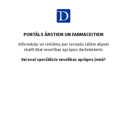
Ienākt
Pasaulē
Krūts vēzis
Pētījumi pasaulē
Menopauze
PORTĀLS ĀRSTIEM UN FARMACEITIEM
Aromatāzes inhibitoru
Informāciju un reklāmu par recepšu zālēm atļauts
skatīt tikai veselības aprūpes darbiniekiem.
kardiovaskulārais drošums
Vai esat speciālists veselības aprūpes jomā?
ir pārāks pār tamoksifēnu
Doctus
25.04.2016.
Aromatāzes inhibitori, ko lieto krūts dziedzera vēža pacienšu
ārstēšanā, salīdzinot ar tamoksifēnu nav saistīti ar palielinātu
fatālu kardiovaskulāru notikumu risku (miokarda infarkts,
insults).