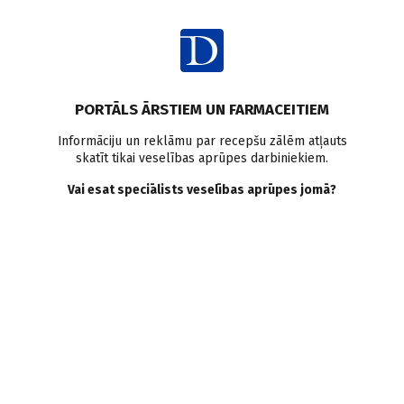
Ienākt
Pasaulē
Hroniska nieru slimība
Olbaltumvielas
Pētījumi pasaulē
PORTĀLS ĀRSTIEM UN FARMACEITIEM
Mērena olbaltumvielu
Informāciju un reklāmu par recepšu zālēm atļauts
skatīt tikai veselības aprūpes darbiniekiem.
ierobežošana saistīta ar
Vai esat speciālists veselības aprūpes jomā?
labākiem iznākumiem HNS
gadījumā
Doctus
02.06.2026.