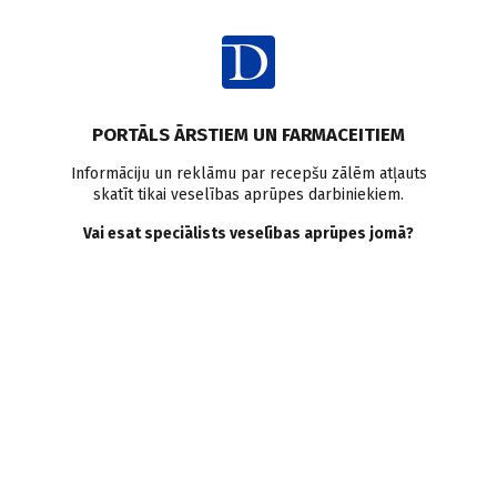
Ienākt
Pasaulē
PORTĀLS ĀRSTIEM UN FARMACEITIEM
Nobela prēmija medicīnā
Informāciju un reklāmu par recepšu zālēm atļauts
skatīt tikai veselības aprūpes darbiniekiem.
piešķirta trim imunologiem
Vai esat speciālists veselības aprūpes jomā?
Doctus
04.10.2011.
3.oktobrī paziņoti trīs zinātnieki, kuri saņems Nobela prēmiju
medicīnā, tie šogad ir zinātnieki, kuru atklājumi ir saistīti ar
imūnsistēmu un to, kā ārstiem pacientus pasargāt un ārstēt
no infekcijas slimībām, iekaisuma slimībām un vēža.
Saglabāt
Drukāt
Dalīties