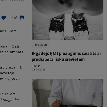
t
Drukāt
varu. Svara
Prediabēts
aiņām. Dati
ka salīdzināts
Ikgadējs ĶMI pieaugums saistīts ar
prediabēta risku sievietēm
Doctus
tarp grupām 1.
04.08.2026.
enovēroja
=14,9] vs 7,8
lību svara
 through the