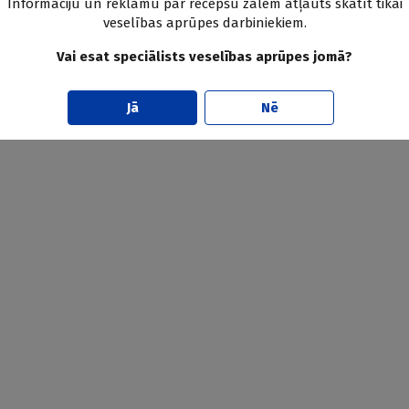
Informāciju un reklāmu par recepšu zālēm atļauts skatīt tikai
veselības aprūpes darbiniekiem.
Vai esat speciālists veselības aprūpes jomā?
Jā
Nē