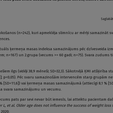
Saglabā
taukošanos (n=242), kuri apmeklēja slimnīcu ar mērķi samazināt s
ences.
tuāls ķermeņa masas indeksa samazinājums pēc dzīvesveida izm
iem; n=167) un 2.grupa (vecums >= 60 gadi; n=75). Svara zudums ti
iem ilgs (vidēji 38,9 mēneši; SD=32,3). Sākotnējā ĶMI atšķirība s
6,1]; p<0,05). Pēc svaru samazinošām intervencēm starp grupām n
 % [SD=11,6]) vai ķermeņa masas samazinājumā (attiecīgi 8,1 % [SD
ienta svara samazinājumu un vecumu.
cums pats par sevi nevar būt iemesls, lai atteiktu pacientam da
 L, et al. Older age does not influence the success of weight loss
, 2020;