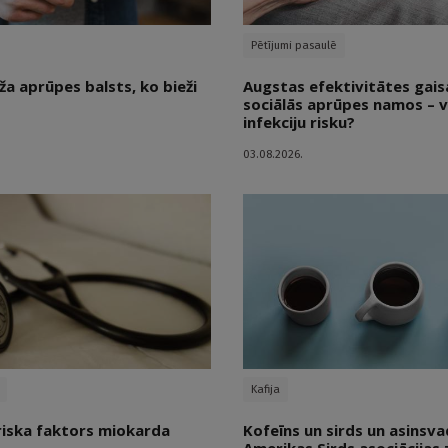
Pētījumi pasaulē
ža aprūpes balsts, ko bieži
Augstas efektivitātes gaisa 
sociālās aprūpes namos – v
infekciju risku?
03.08.2026.
Kafija
riska faktors miokarda
Kofeīns un sirds un asinsva