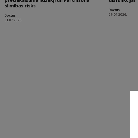
pretiekaisuma līdzekļi un Parkinsona
disfunkcijai
slimības risks
Doctus
29.07.2026.
Doctus
31.07.2026.