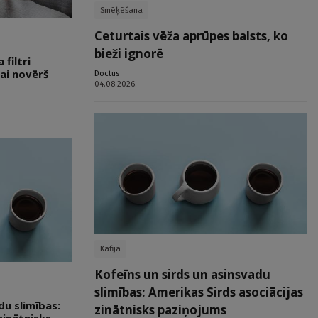
Smēķēšana
Ceturtais vēža aprūpes balsts, ko
bieži ignorē
filtri
ai novērš
Doctus
04.08.2026.
Kafija
Kofeīns un sirds un asinsvadu
slimības: Amerikas Sirds asociācijas
du slimības:
zinātnisks paziņojums