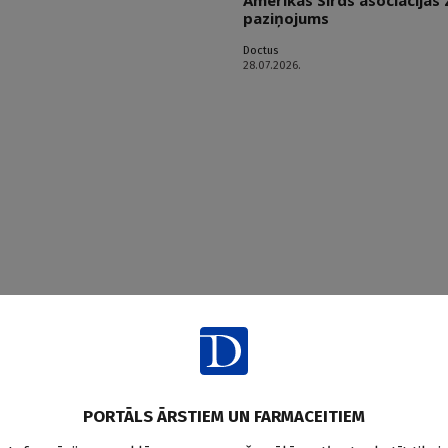
Amerikas Sirds asociācijas 
paziņojums
Doctus
28.07.2026.
PORTĀLS ĀRSTIEM UN FARMACEITIEM