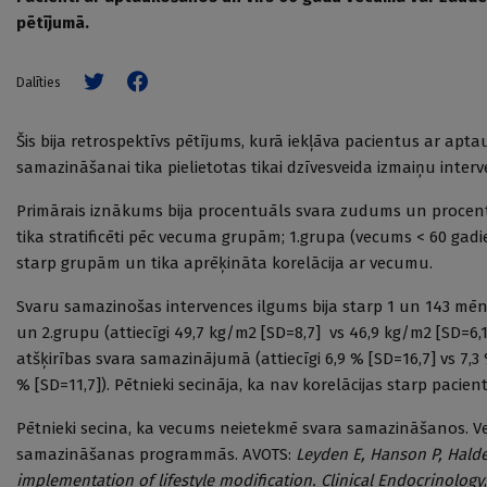
pētījumā.
Dalīties
Šis bija retrospektīvs pētījums, kurā iekļāva pacientus ar ap
samazināšanai tika pielietotas tikai dzīvesveida izmaiņu interv
Primārais iznākums bija procentuāls svara zudums un procen
tika stratificēti pēc vecuma grupām; 1.grupa (vecums < 60 gad
starp grupām un tika aprēķināta korelācija ar vecumu.
Svaru samazinošas intervences ilgums bija starp 1 un 143 mēneš
un 2.grupu (attiecīgi 49,7 kg/m2 [SD=8,7] vs 46,9 kg/m2 [SD=
atšķirības svara samazinājumā (attiecīgi 6,9 % [SD=16,7] vs 7,3
% [SD=11,7]). Pētnieki secināja, ka nav korelācijas starp pac
Pētnieki secina, ka vecums neietekmē svara samazināšanos. Ve
samazināšanas programmās. AVOTS:
Leyden E, Hanson P, Halder
implementation of lifestyle modification.
Clinical Endocrinology