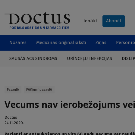
Ienākt
Abonēt
PORTĀLS ĀRSTIEM UN FARMACEITIEM
Nozares
Medicīnas oriģinālraksti
Ziņas
Personīb
SAUSĀS ACS SINDROMS
URĪNCEĻU INFEKCIJAS
DISLI
Pasaulē
Pētījumi pasaulē
Vecums nav ierobežojums v
Doctus
24.11.2020.
Pacienti ar aptaukošanos un virs 60 gadu vecuma var zaudēt