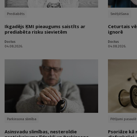
Prediabēts
Smēķēšana
Ikgadējs ĶMI pieaugums saistīts ar
Ceturtais vē
prediabēta risku sievietēm
ignorē
Doctus
Doctus
04.08.2026.
04.08.2026.
Parkinsona slimība
Pētījumi pasaulē
Asinsvadu slimības, nesteroīdie
Psoriāze kā 