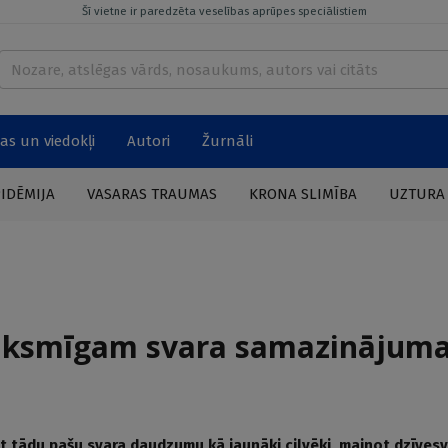
Šī vietne ir paredzēta veselības aprūpes speciālistiem
as un viedokļi
Autori
Žurnāli
PIDĒMIJA
VASARAS TRAUMAS
KRONA SLIMĪBA
UZTURA
eiksmīgam svara samazinājum
 tādu pašu svara daudzumu kā jaunāki cilvēki, mainot dzīvesv