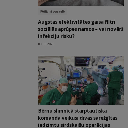
Pētījumi pasaulē
Augstas efektivitātes gaisa filtri
sociālās aprūpes namos – vai novērš
infekciju risku?
03.08.2026.
Bērnu slimnīcā starptautiska
komanda veikusi divas sarežģītas
iedzimtu sirdskaišu operācijas