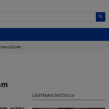
 TRAUCĒJUMI
am
LASĪTĀKAIS DOCTUS.LV
eidu, secināts