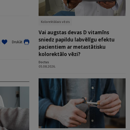
Kolorektālais vēzis
Vai augstas devas D vitamīns
sniedz papildu labvēlīgu efektu
t
Drukāt
pacientiem ar metastātisku
kolorektālo vēzi?
Doctus
05.08.2026.