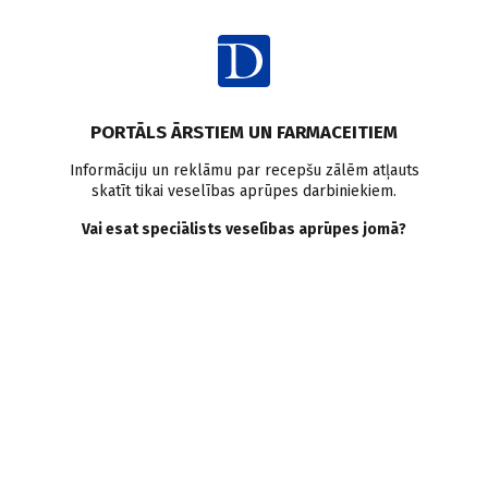
Ienākt
Pasaulē
Aizcietējumi
Uzturs
Fiziskās aktivitātes
PORTĀLS ĀRSTIEM UN FARMACEITIEM
Pētījumi pasaulē
Informāciju un reklāmu par recepšu zālēm atļauts
skatīt tikai veselības aprūpes darbiniekiem.
Veselīgi paradumi samazina
Vai esat speciālists veselības aprūpes jomā?
funkcionālu aizcietējumu
risku par 40 %
Doctus
12.09.2025.