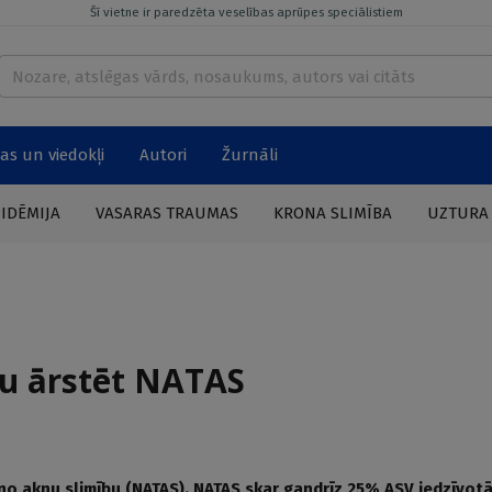
Šī vietne ir paredzēta veselības aprūpes speciālistiem
as un viedokļi
Autori
Žurnāli
PIDĒMIJA
VASARAS TRAUMAS
KRONA SLIMĪBA
UZTURA
ju ārstēt NATAS
ino aknu slimību (NATAS). NATAS skar gandrīz 25% ASV iedzīvotā