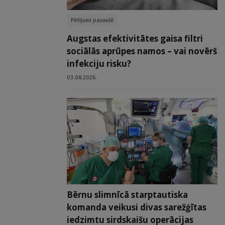
Pētījumi pasaulē
Augstas efektivitātes gaisa filtri
sociālās aprūpes namos – vai novērš
infekciju risku?
03.08.2026.
Bērnu slimnīcā starptautiska
komanda veikusi divas sarežģītas
iedzimtu sirdskaišu operācijas