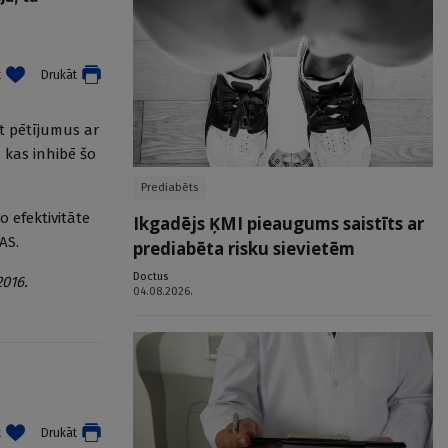
t
Drukāt
ot pētījumus ar
 kas inhibē šo
Prediabēts
o efektivitāte
Ikgadējs ĶMI pieaugums saistīts ar
AS.
prediabēta risku sievietēm
Doctus
2016.
04.08.2026.
t
Drukāt