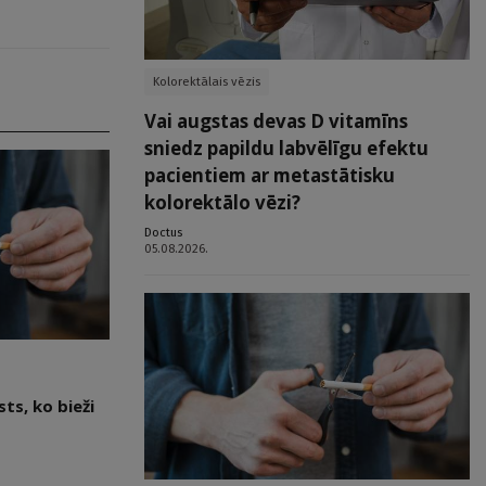
Kolorektālais vēzis
Vai augstas devas D vitamīns
sniedz papildu labvēlīgu efektu
pacientiem ar metastātisku
kolorektālo vēzi?
Doctus
05.08.2026.
ts, ko bieži