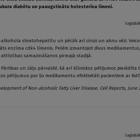
cukura diabētu un paaugstinātu holesterīna līmeni.
Saglabā
-alkohola steatohepatītu un pēcāk arī cirozi un aknu vēzi. Veic
ināts enzīma cdk4 līmenis. Pelēm izmantojot divus medikamentus,
s attīstības samazināšanos pirmajā stadijā.
 Pārtikas un zāļu pārvaldē, kā arī klīniskos pētījumos pierādīta t
kos pētījumus par šo medikamentu efektivitāti pacientiem ar NAT
velopment of Non-alcoholic Fatty Liver Disease. Cell Reports, June 
Saglabā