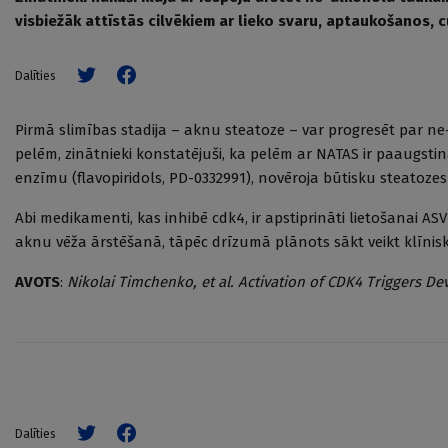
visbiežāk attīstās cilvēkiem ar lieko svaru, aptaukošanos, 
Dalīties
Pirmā slimības stadija – aknu steatoze – var progresēt par ne
pelēm, zinātnieki konstatējuši, ka pelēm ar NATAS ir paaugst
enzīmu (flavopiridols, PD-0332991), novēroja būtisku steatoze
Abi medikamenti, kas inhibē cdk4, ir apstiprināti lietošanai ASV
aknu vēža ārstēšanā, tāpēc drīzumā plānots sākt veikt klīnis
AVOTS
:
Nikolai Timchenko, et al. Activation of CDK4 Triggers De
Dalīties