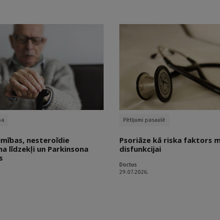
ba
Pētījumi pasaulē
imības, nesteroīdie
Psoriāze kā riska faktors 
a līdzekļi un Parkinsona
disfunkcijai
s
Doctus
29.07.2026.