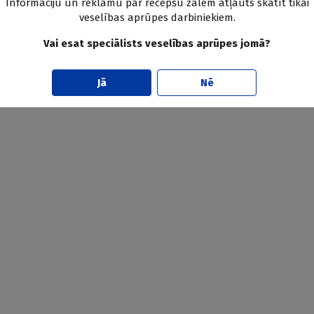
Informāciju un reklāmu par recepšu zālēm atļauts skatīt tikai
veselības aprūpes darbiniekiem.
Vai esat speciālists veselības aprūpes jomā?
Jā
Nē