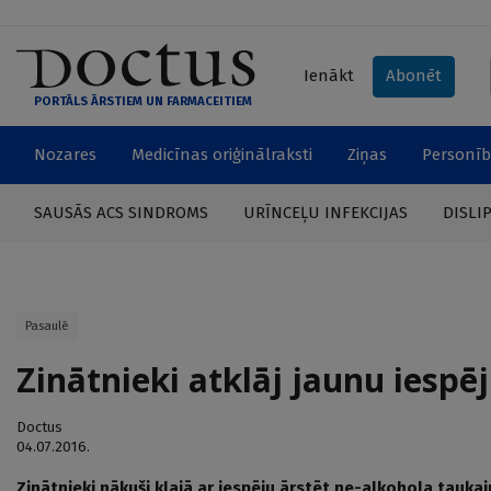
Ienākt
Abonēt
PORTĀLS ĀRSTIEM UN FARMACEITIEM
Nozares
Medicīnas oriģinālraksti
Ziņas
Personīb
SAUSĀS ACS SINDROMS
URĪNCEĻU INFEKCIJAS
DISLI
Pasaulē
Zinātnieki atklāj jaunu iespē
Doctus
04.07.2016.
Zinātnieki nākuši klajā ar iespēju ārstēt ne-alkohola tauka