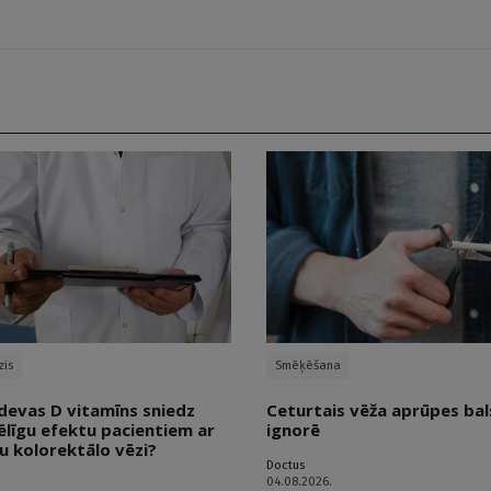
zis
Smēķēšana
devas D vitamīns sniedz
Ceturtais vēža aprūpes bals
ēlīgu efektu pacientiem ar
ignorē
u kolorektālo vēzi?
Doctus
04.08.2026.