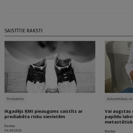
SAISTĪTIE RAKSTI
Prediabēts
Kolorektālais vē
Ikgadējs ĶMI pieaugums saistīts ar
Vai augstas 
prediabēta risku sievietēm
papildu labv
metastātisk
Doctus
04.08.2026.
Doctus