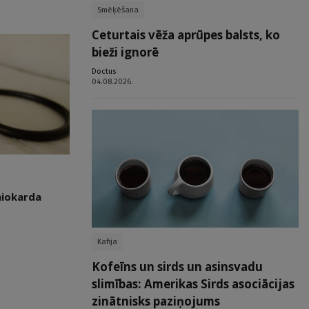
Smēķēšana
Ceturtais vēža aprūpes balsts, ko
bieži ignorē
Doctus
04.08.2026.
miokarda
Kafija
Kofeīns un sirds un asinsvadu
slimības: Amerikas Sirds asociācijas
zinātnisks paziņojums