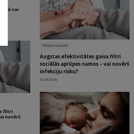
mūžā var
Pētījumi pasaulē
Augstas efektivitātes gaisa filtri
sociālās aprūpes namos – vai novērš
infekciju risku?
03.08.2026.
filtri
ai novērš