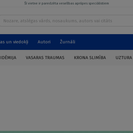
Šī vietne ir paredzēta veselības aprūpes speciālistiem
as un viedokļi
Autori
Žurnāli
PIDĒMIJA
VASARAS TRAUMAS
KRONA SLIMĪBA
UZTURA