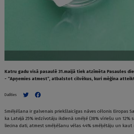
Katru gadu visā pasaulē 31.maijā tiek atzīmēta Pasaules di
- “Apņemies atmest”, atbalstot cilvēkus, kuri mēģina atteik
Dalīties
Smēķēšana ir galvenais priekšlaicīgas nāves cēlonis Eiropas Sa
ka Latvijā 25% iedzīvotāju ikdienā smēķē (38% vīriešu un 12% s
liecina dati, atmest smēķēšanu vēlas 44% smēķētāju un kaut re