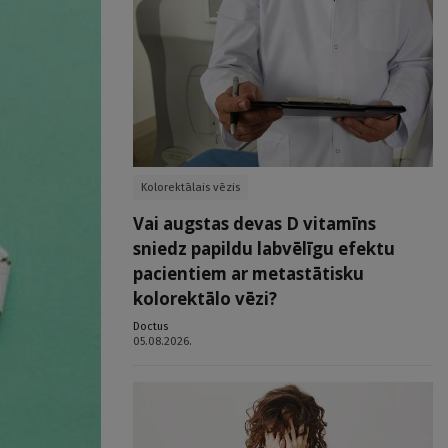
Kolorektālais vēzis
Vai augstas devas D vitamīns
sniedz papildu labvēlīgu efektu
pacientiem ar metastātisku
kolorektālo vēzi?
Doctus
05.08.2026.