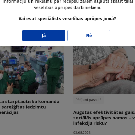
Informāciju un reklāmu par recepšu zālēm atļauts skatīt tikai
veselības aprūpes darbiniekiem.
elāks risks atsākt
Smēķēšanas atmešana pus
ekā vīriešiem
saglabāt izziņas spējas
Vai esat speciālists veselības aprūpes jomā?
Doctus
24.10.2025.
Jā
Nē
Pētījumi pasaulē
īcā starptautiska komanda
s sarežģītas iedzimtu
perācijas
Augstas efektivitātes gaisa 
sociālās aprūpes namos – v
infekciju risku?
03.08.2026.