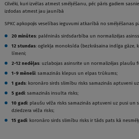
Cilvēki, kuri izvēlas atmest smēķēšanu, pēc pāris gadiem sasni
izdodas atmest jau jaunībā
SPKC apkopojis veselības ieguvumi atkarībā no smēķēšanas p
20 minūtes
: palēninās sirdsdarbība un normalizējas asinss
12 stundas
: oglekļa monoksīda (bezkrāsaina indīga gāze, 
līmeni;
2-12 nedēļas
: uzlabojas asinsrite un normalizējas plaušu f
1-9 mēneši
: samazinās klepus un elpas trūkums;
1 gads
: koronāro sirds slimību risks samazinās aptuveni uz
5 gadi
: samazinās insulta risks;
10 gadi
: plaušu vēža risks samazinās aptuveni uz pusi un 
dziedzera vēža risks;
15 gadi
: koronāro sirds slimību risks ir tāds pats kā nesmē