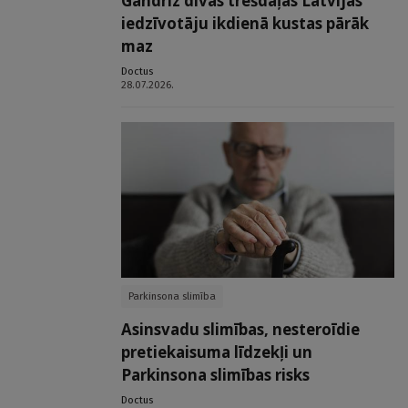
Gandrīz divas trešdaļas Latvijas
iedzīvotāju ikdienā kustas pārāk
maz
Doctus
28.07.2026.
Parkinsona slimība
Asinsvadu slimības, nesteroīdie
pretiekaisuma līdzekļi un
Parkinsona slimības risks
Doctus