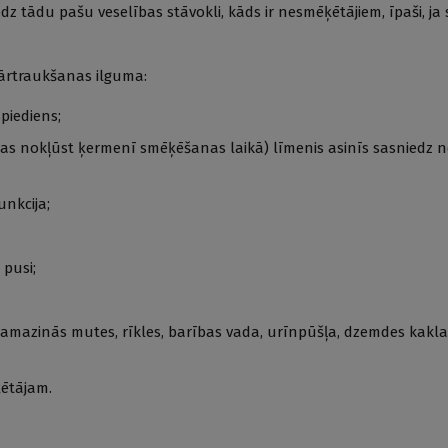
edz tādu pašu veselības stāvokli, kāds ir nesmēķētājiem, īpaši, 
ārtraukšanas ilguma:
piediens;
kas nokļūst ķermenī smēķēšanas laikā) līmenis asinīs sasniedz
unkcija;
 pusi;
samazinās mutes, rīkles, barības vada, urīnpūšļa, dzemdes kakl
ķētājam.