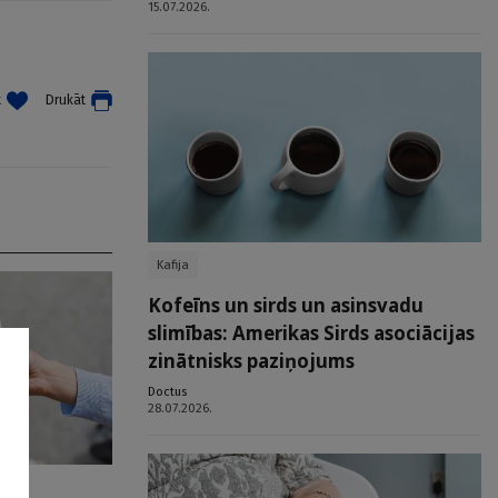
15.07.2026.
t
Drukāt
Kafija
Kofeīns un sirds un asinsvadu
slimības: Amerikas Sirds asociācijas
zinātnisks paziņojums
Doctus
28.07.2026.