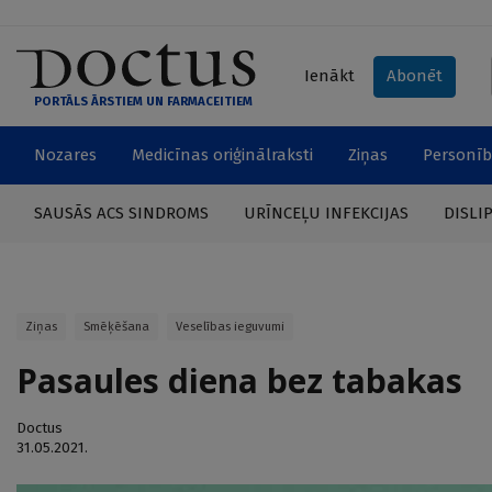
Ienākt
Abonēt
PORTĀLS ĀRSTIEM UN FARMACEITIEM
Nozares
Medicīnas oriģinālraksti
Ziņas
Personīb
SAUSĀS ACS SINDROMS
URĪNCEĻU INFEKCIJAS
DISLI
Ziņas
Smēķēšana
Veselības ieguvumi
Pasaules diena bez tabakas
Doctus
31.05.2021.