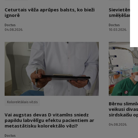
Ceturtais vēža aprūpes balsts, ko bieži
Sievietēm li
ignorē
smēķēšanu n
Doctus
Doctus
04.08.2026.
10.03.2026.
Kolorektālais vēzis
Bērnu slimn
veikusi diva
Vai augstas devas D vitamīns sniedz
sirdskaišu o
papildu labvēlīgu efektu pacientiem ar
04.08.2026.
metastātisku kolorektālo vēzi?
Doctus