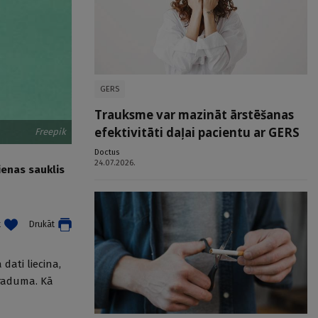
GERS
Trauksme var mazināt ārstēšanas
efektivitāti daļai pacientu ar GERS
Freepik
Doctus
24.07.2026.
ienas sauklis
t
Drukāt
dati liecina,
eraduma. Kā