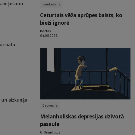
ja smēķēšanu
Smēķēšana
Ceturtais vēža aprūpes balsts, ko
bieži ignorē
Doctus
04.08.2026.
 normālu
a un aizkuņģa
Depresija
Melanholiskas depresijas dzīvotā
pasaule
O. Krumholcs