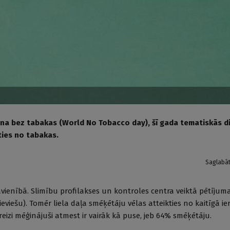
ena bez tabakas (World No Tobacco day), šī gada tematiskās d
ties no tabakas.
Saglabā
vienībā. Slimību profilakses un kontroles centra veiktā pētījuma 
ieviešu). Tomēr liela daļa smēķētāju vēlas atteikties no kaitīgā i
izi mēģinājuši atmest ir vairāk kā puse, jeb 64% smēķētāju.