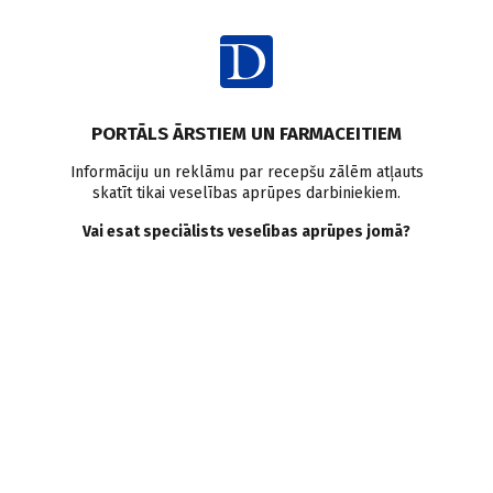
Ienākt
Ziņas
Pirmo reizi Latvijas medicīnā
PORTĀLS ĀRSTIEM UN FARMACEITIEM
Pirmoreiz Latvijā kuņģa
Informāciju un reklāmu par recepšu zālēm atļauts
skatīt tikai veselības aprūpes darbiniekiem.
vēža pacientei veikta
Vai esat speciālists veselības aprūpes jomā?
inovatīva operācija: divu
ceļu rekonstrukcija
Doctus
19.05.2026.