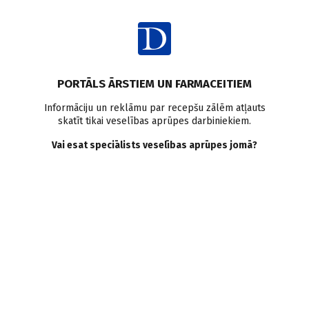
Ienākt
Pasaulē
Farmakoterapija
Antibiotikas
Bērni un pusaudži
PORTĀLS ĀRSTIEM UN FARMACEITIEM
Antibiotiku lietošana
Informāciju un reklāmu par recepšu zālēm atļauts
skatīt tikai veselības aprūpes darbiniekiem.
pirmajā dzīves gadā ir
Vai esat speciālists veselības aprūpes jomā?
saistīta ar paaugstinātu
iekaisīgas zarnu slimības
risku vēlāk
Doctus
31.07.2020.
Pat īss, viens antibiotiku kurss bērna pirmajā dzīves gadā var
veicināt iekaisīgas zarnu slimības (IZS) attīstību vēlākos
gados, secināts pētījumā.