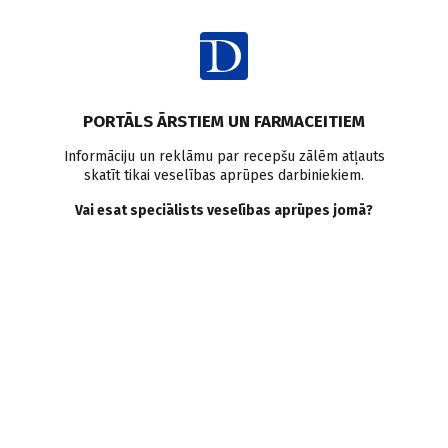
Ienākt
PORTĀLS ĀRSTIEM UN FARMACEITIEM
Informāciju un reklāmu par recepšu zālēm atļauts
skatīt tikai veselības aprūpes darbiniekiem.
Endokrinoloģija
Vai esat speciālists veselības aprūpes jomā?
VISI
MEDICĪNAS RAKSTI
ZIŅAS
PERSONĪBAS UN VIEDOKĻI
E-GRĀMATA
SADARBĪBAS RAKSTI