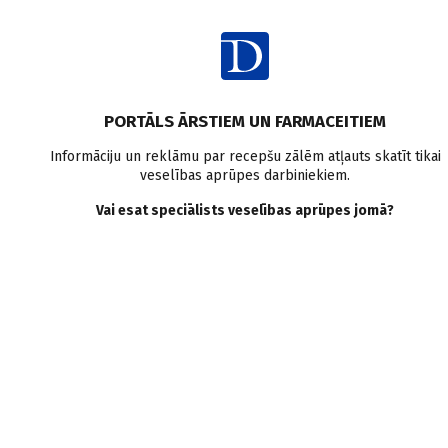
Ienākt
PORTĀLS ĀRSTIEM UN FARMACEITIEM
Informāciju un reklāmu par recepšu zālēm atļauts skatīt tikai
veselības aprūpes darbiniekiem.
Endokrinoloģija
Vai esat speciālists veselības aprūpes jomā?
VISI
MEDICĪNAS RAKSTI
ZIŅAS
PERSONĪBAS UN VIEDOKĻI
E-GRĀMATA
SADARBĪBAS RAKSTI